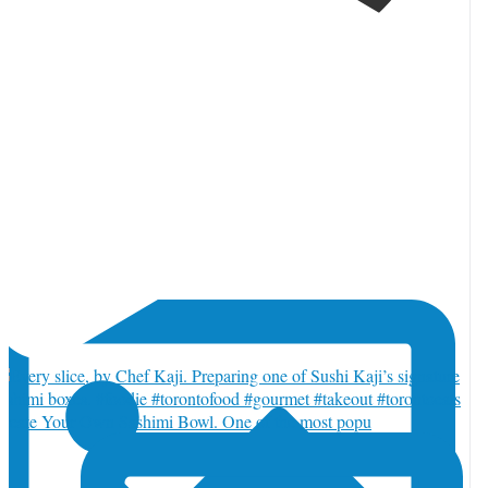
orja_toronto
·
 8月
トロントからおはようございます♪
reate Your Own Sashimi Bowl. One of the most popu