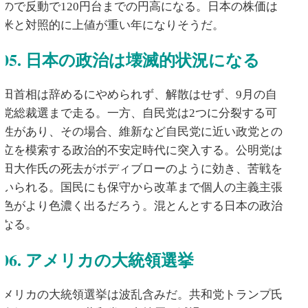
たので反動で120円台までの円高になる。日本の株価は
北米と対照的に上値が重い年になりそうだ。
05. 日本の政治は壊滅的状況になる
岸田首相は辞めるにやめられず、解散はせず、9月の自
民党総裁選まで走る。一方、自民党は2つに分裂する可
能性があり、その場合、維新など自民党に近い政党との
連立を模索する政治的不安定時代に突入する。公明党は
池田大作氏の死去がボディブローのように効き、苦戦を
強いられる。国民にも保守から改革まで個人の主義主張
の色がより色濃く出るだろう。混とんとする日本の政治
になる。
06. アメリカの大統領選挙
アメリカの大統領選挙は波乱含みだ。共和党トランプ氏