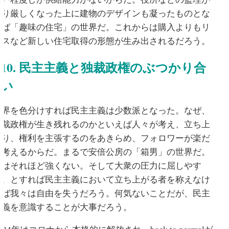
より厳しくなった上に建物のデザインも凝ったものとな
れば「趣味の住宅」の世界だ。これからは購入よりもリ
ースなど新しい住宅取得の形態が生み出されるだろう。
10. 民主主義と独裁政権のぶつかり合
い
世界を色分けすれば民主主義は少数派となった。なぜ、
独裁政権が生き残れるのかといえば人々が考え、立ち上
がり、権利を主張するのをあきらめ、フォロワーが楽だ
と考えるからだ。まるで安倍公房の「箱男」の世界だ。
人はそれほど強くない。そして大衆の圧力に屈しやす
い。とすれば民主主義において立ち上がる者を称えなけ
れば我々は自由を失うだろう。何気ないことだが、民主
主義を意識することが大事だろう。