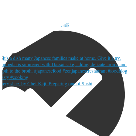
witter でいいね 2085550125624025135
10
Twitter
085550125624025135
TORJA編集部 | カナダ本部
very slice, by Chef Kaji. Preparing one of Sushi