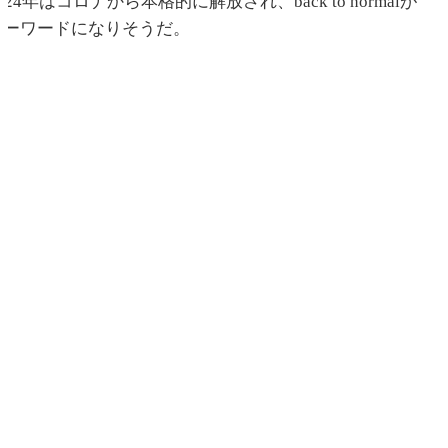
024年はコロナから本格的に解放され、back to normalが
キーワードになりそうだ。
了