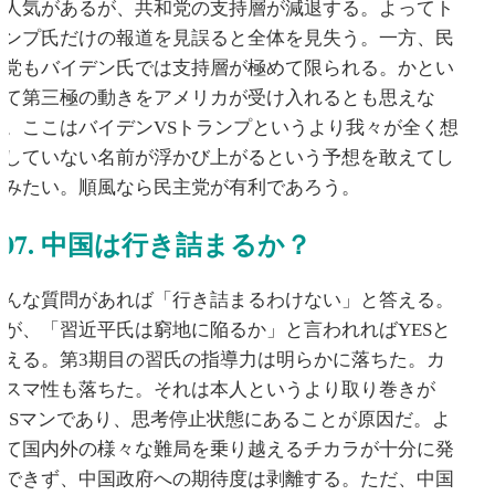
は人気があるが、共和党の支持層が減退する。よってト
ランプ氏だけの報道を見誤ると全体を見失う。一方、民
主党もバイデン氏では支持層が極めて限られる。かとい
って第三極の動きをアメリカが受け入れるとも思えな
い。ここはバイデンVSトランプというより我々が全く想
定していない名前が浮かび上がるという予想を敢えてし
てみたい。順風なら民主党が有利であろう。
07. 中国は行き詰まるか？
そんな質問があれば「行き詰まるわけない」と答える。
だが、「習近平氏は窮地に陥るか」と言われればYESと
答える。第3期目の習氏の指導力は明らかに落ちた。カ
リスマ性も落ちた。それは本人というより取り巻きが
YESマンであり、思考停止状態にあることが原因だ。よ
って国内外の様々な難局を乗り越えるチカラが十分に発
揮できず、中国政府への期待度は剥離する。ただ、中国