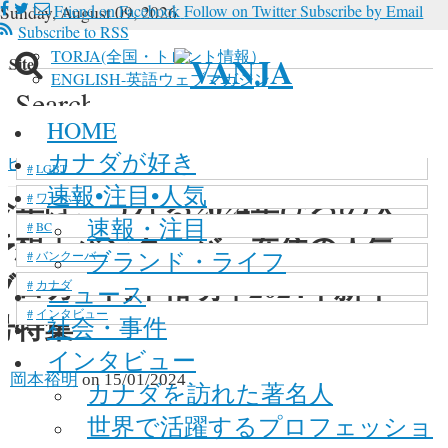
Sunday, August 09, 2026
Friend on Facebook
Follow on Twitter
Subscribe by Email
Subscribe to RSS
TORJA(全国・トロント情報）
n Site
ENGLISH-英語ウェブマガジン
Search
 in site, type your keyword and hit enter
新型コロナウイルス
HOME
マリファナ
カナダが好き
ビジネス
>
バンクーバー在住の人気ブロガー岡本裕
LGBT
速報•注目•人気
今年はこうなる2024年ひろの大
ワーホリ
速報・注目
BC
予想｜バンクーバー在住の人気
ブランド・ライフ
バンクーバー
ブロガー岡本裕明｜2024年新年
カナダ
ニュース
インタビュー
号特集
社会・事件
インタビュー
y
岡本裕明
on
15/01/2024
カナダを訪れた著名人
世界で活躍するプロフェッショ