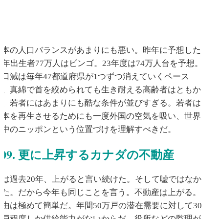
日本の人口バランスがあまりにも悪い。昨年に予想した
22年出生者77万人はビンゴ。23年度は74万人台を予想。
人口減は毎年47都道府県が1つずつ消えていくペース
だ。真綿で首を絞められても生き耐える高齢者はともか
く、若者にはあまりにも酷な条件が並びすぎる。若者は
日本を再生させるためにも一度外国の空気を吸い、世界
の中のニッポンという位置づけを理解すべきだ。
09. 更に上昇するカナダの不動産
私は過去20年、上がると言い続けた。そして嘘ではなか
った。だから今年も同じことを言う。不動産は上がる。
理由は極めて簡単だ。年間50万戸の潜在需要に対して30
万戸程度しか供給能力がないからだ。役所などの監理が