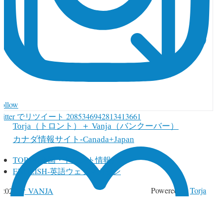
Follow
witter でリツイート 2085346942813413661
Torja（トロント）＋ Vanja（バンクーバー）
カナダ情報サイト-Canada+Japan
TORJA(全国・トロント情報）
ENGLISH-英語ウェブマガジン
↑
Powered by
Torja
 2026,
VANJA