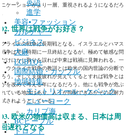
英語
ュニケーションがより一層、重視されるようになるだろ
進学
う。
美容•ファッション
02. 世界は戦争がお好き？
カルチャー
ビジネス
ウクライナの戦争は長期戦となる。イスラエルとハマス
大麻
の戦争は早い時期に一旦終結となるが、極めて敏感な問
LGBTQ+
題だけにかじ取りを誤れば中東は戦禍に見舞われる。一
方、ウクライナ戦争の教訓とは欧米の国内世論の分断で
国際結婚・カップル
あろう。そして支援疲れが見えてくるとすれば戦争とは
地域特集
何かを改めて考える年になるだろう。他にも戦争が危ぶ
モントリオール・ケベック
まれている地域はあり、人々が抑制できるかその忍耐力
ニューヨーク
が試されようとしている。
カリブ海
03. 欧米の物価高は収まる、日本は周
BCピープル
回遅れとなる
トロント