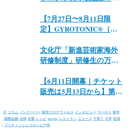
Monsters」8月29日まで開
ナダ日系文化会館
催｜ジャパンファウンデ
【7月27日〜8月11日限
ーション・トロント
定】GYROTONIC®︎（ジ
ャイロトニック®︎）プラ
イベートセッション
文化庁「新進芸術家海外
研修制度」研修生の万里
紗氏と入江恭平氏が、6月
8日にトロントで特別イ
【6月11日開幕｜チケット
ベント「Japan + Canada
販売は5月13日から】第15
Theatre & Food Night」を
回トロント日本映画祭@
開催
カナダ日系文化会館
ナダ
コラム
バンクーバー
新型コロナウイルス
インタビュー
ワーホリ
留学
行
国際結婚
法律
恋愛
レシピ
movies
レストラン
ニュース
子育て
大学
投資
婚
ブリティッシュコロンビア州