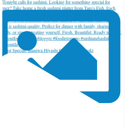
ugust Special: Inaniwa Hiyashi Chuka Zen Sanuki