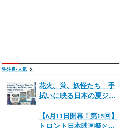
報•注目•人気
花火、蛍、妖怪たち 手
拭いに映る日本の夏ジャ
パンファウ「Summer
Tenugui Towels: Fireworks,
【6月11日開幕！第15回】
Fireflies, and Yōkai
トロント日本映画祭@カ