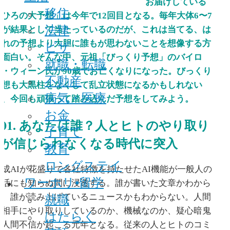
お届けしている
移住
「ひろの大予想」は今年で12回目となる。毎年大体6〜7
法律
割が結果として当たっているのだが、これは当てる、は
ビザ
ずれの予想より大胆に誰もが思わないことを想像する方
が面白い。そんな中、元祖「びっくり予想」のバイロ
就職・転職
ン・ウィーン氏が90歳でお亡くなりになった。びっくり
不動産
予想も大黒柱をなくして乱立状態になるかもしれない
病気・医療
が、今回も頑張って踏み込んだ予想をしてみよう。
お金
01. あなたは誰？人とヒトのやり取り
子育て
が信じられなくなる時代に突入
教育
ロングステイ
生成AIが花盛りで各社特徴を持たせたAI機能が一般人の
ワーホリ•留学
生活にも知らぬ間に浸透する。誰が書いた文章かわから
就職
ず、誰が読み上げているニュースかもわからない。人間
を相手にやり取りしているのか、機械なのか、疑心暗鬼
はたらく
と人間不信が起こる元年となる。従来の人とヒトのコミ