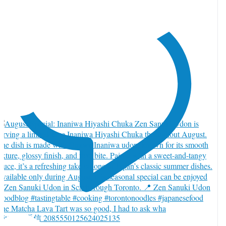
he Matcha Lava Tart was so good, I had to ask wha
witter で返信 2085550125624025135