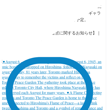
ジャパンファウンデーション・トロントが2026年12年に
オフィス移転を予定。さらに一般開架式図書館、ギャラ
リー、イベントスペースの運営を終了する予定。
【今後のオフィス移転・施設運営に関するお知らせ】｜
apan Foundation Toronto