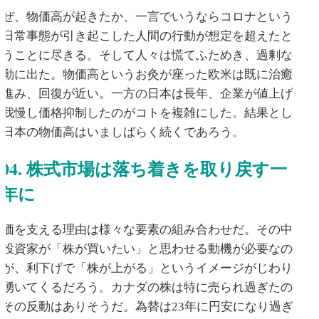
なぜ、物価高が起きたか、一言でいうならコロナという
非日常事態が引き起こした人間の行動が想定を超えたと
いうことに尽きる。そして人々は慌てふためき、過剰な
行動に出た。物価高というお灸が座った欧米は既に治癒
が進み、回復が近い。一方の日本は長年、企業が値上げ
を我慢し価格抑制したのがコトを複雑にした。結果とし
て日本の物価高はいましばらく続くであろう。
04. 株式市場は落ち着きを取り戻す一
年に
株価を支える理由は様々な要素の組み合わせだ。その中
で投資家が「株が買いたい」と思わせる動機が必要なの
だが、利下げで「株が上がる」というイメージがじわり
と湧いてくるだろう。カナダの株は特に売られ過ぎたの
でその反動はありそうだ。為替は23年に円安になり過ぎ