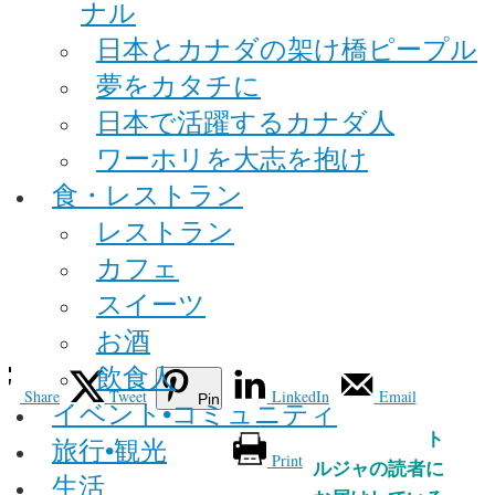
ナル
日本とカナダの架け橋ピープル
夢をカタチに
日本で活躍するカナダ人
ワーホリを大志を抱け
食・レストラン
レストラン
カフェ
スイーツ
お酒
飲食人
Share
Tweet
LinkedIn
Email
Pin
イベント•コミュニティ
ト
旅行•観光
Print
ルジャの読者に
生活