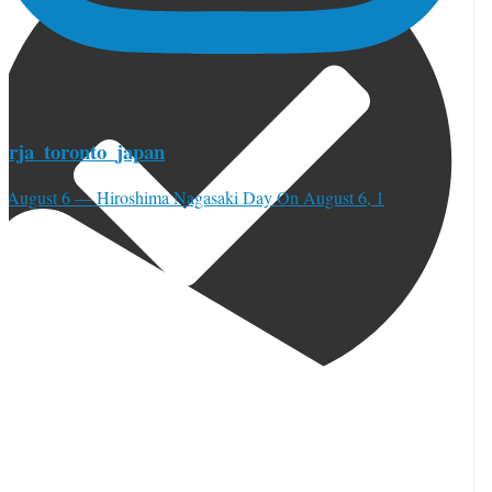
torja_toronto_japan
⚫︎August 6 — Hiroshima Nagasaki Day On August 6, 1
orja_toronto
·
 8月