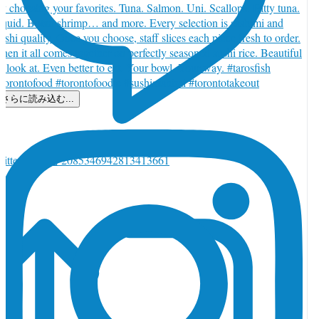
さらに読み込む...
witter で返信 2085346942813413661