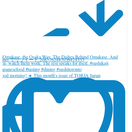
witter でリツイート 2085762487056474333
ood morning! ☀️ This month’s issue of TORJA Japan