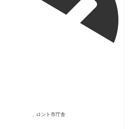
orja_toronto
·
 8月
2026年8月6日 トロント市庁舎