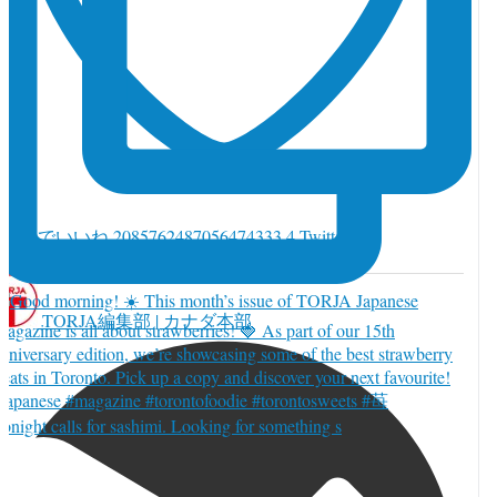
witter でいいね 2085762487056474333
4
Twitter
085762487056474333
TORJA編集部 | カナダ本部
onight calls for sashimi. Looking for something s