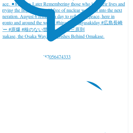
Omakase, the Osaka Way. The Dishes Behind Omakase.
witter で返信 2085762487056474333