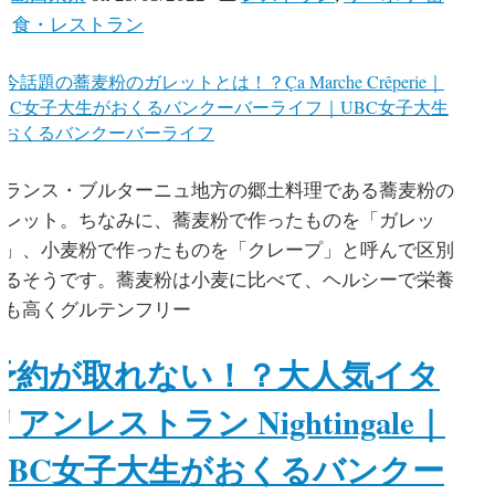
学
,
食・レストラン
フランス・ブルターニュ地方の郷土料理である蕎麦粉の
ガレット。ちなみに、蕎麦粉で作ったものを「ガレッ
ト」、小麦粉で作ったものを「クレープ」と呼んで区別
するそうです。蕎麦粉は小麦に比べて、ヘルシーで栄養
価も高くグルテンフリー
予約が取れない！？大人気イタ
リアンレストラン Nightingale｜
UBC女子大生がおくるバンクー