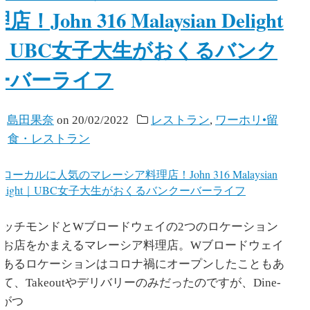
理店！John 316 Malaysian Delight
｜UBC女子大生がおくるバンク
ーバーライフ
y
島田果奈
on
20/02/2022
レストラン
,
ワーホリ•留
学
,
食・レストラン
リッチモンドとWブロードウェイの2つのロケーション
にお店をかまえるマレーシア料理店。Wブロードウェイ
にあるロケーションはコロナ禍にオープンしたこともあ
て、Takeoutやデリバリーのみだったのですが、Dine-
nがつ