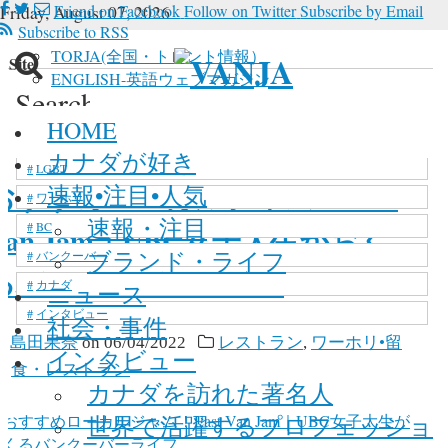
Friday, August 07, 2026
Friend on Facebook
Follow on Twitter
Subscribe by Email
Subscribe to RSS
TORJA(全国・トロント情報）
n Site
ENGLISH-英語ウェブマガジン
Search
 in site, type your keyword and hit enter
新型コロナウイルス
HOME
ome
»
Posts tagged with
»
バンクーバー
マリファナ
カナダが好き
LGBT
おすすめローカルジャム！East
速報•注目•人気
ワーホリ
速報・注目
BC
Van Jam｜UBC女子大生がおく
ブランド・ライフ
バンクーバー
るバンクーバーライフ
カナダ
ニュース
インタビュー
社会・事件
y
島田果奈
on
06/04/2022
レストラン
,
ワーホリ•留
インタビュー
学
,
食・レストラン
カナダを訪れた著名人
世界で活躍するプロフェッショ