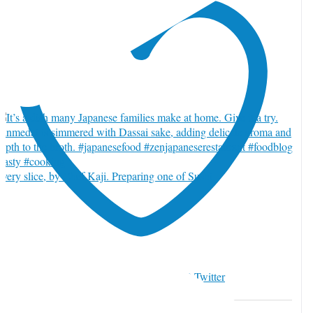
very slice, by Chef Kaji. Preparing one of Sushi
witter でいいね 2084997759040401489
12
Twitter
084997759040401489