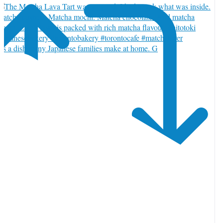
t’s a dish many Japanese families make at home. G
witter でリツイート 2084997759040401489
1