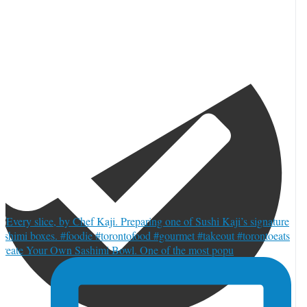
TORJA編集部 | カナダ本部
reate Your Own Sashimi Bowl. One of the most popu