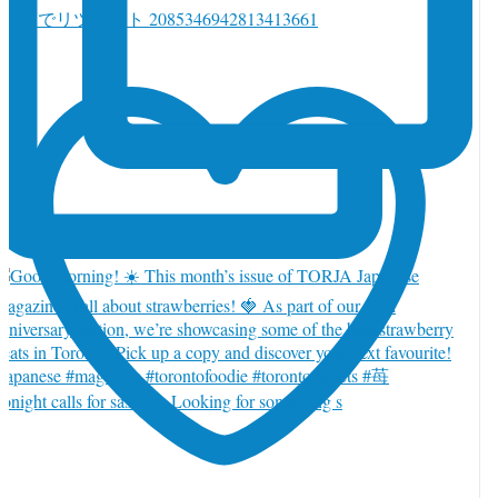
witter でリツイート 2085346942813413661
onight calls for sashimi. Looking for something s