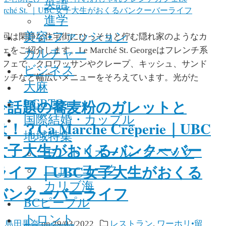
英語
進学
美容•ファッション
今回は閑静な住宅街にひっそりと佇む隠れ家のようなカ
カルチャー
ェをご紹介します。Le Marché St. Georgeはフレンチ系
カフェで、クロワッサンやクレープ、キッシュ、サンド
ビジネス
イッチなど幅広いメニューをそろえています。光がた
大麻
LGBTQ+
今話題の蕎麦粉のガレットと
国際結婚・カップル
は！？Ça Marche Crêperie｜UBC
地域特集
女子大生がおくるバンクーバー
モントリオール・ケベック
ニューヨーク
ライフ｜UBC女子大生がおくる
カリブ海
バンクーバーライフ
BCピープル
トロント
y
島田果奈
on
29/03/2022
レストラン
,
ワーホリ•留