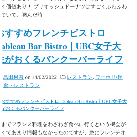
行く価値あり！ ブリオッシュドーナツはすごくふわふわ
していて、噛んだ時
おすすめフレンチビストロ
Tableau Bar Bistro｜UBC女子大
生がおくるバンクーバーライフ
y
島田果奈
on
14/02/2022
レストラン
,
ワーホリ•留
学
,
食・レストラン
今までフランス料理をわざわざ食べに行くという機会が
なくてあまり情報もなかったのですが、急にフレンチオ