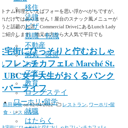
移住
ベトナム料理といえばフォーを思い浮かべがちですが、
法律
それだけではありません！屋台のスナック風メニューが
ビザ
うと話題のお店、Commercial DriveにあるLunch Lady
就職・転職
をご紹介します。地元の方から大人気で平日でも
不動産
住宅街にひっそりと佇むおしゃ
病気・医療
れフレンチカフェLe Marché St.
お金
子育て
｜UBC女子大生がおくるバンク
教育
ーバーライフ
ロングステイ
ワーホリ•留学
y
島田果奈
on
02/04/2022
レストラン
,
ワーホリ•留
就職
学
,
食・レストラン
はたらく