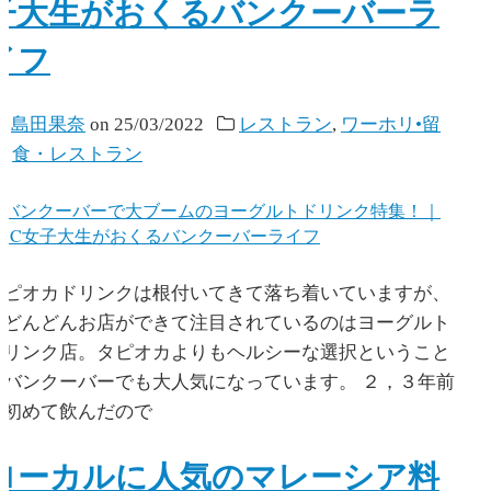
子大生がおくるバンクーバーラ
イフ
y
島田果奈
on
25/03/2022
レストラン
,
ワーホリ•留
学
,
食・レストラン
タピオカドリンクは根付いてきて落ち着いていますが、
今どんどんお店ができて注目されているのはヨーグルト
ドリンク店。タピオカよりもヘルシーな選択ということ
でバンクーバーでも大人気になっています。 ２，３年前
に初めて飲んだので
ローカルに人気のマレーシア料