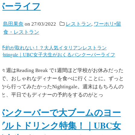
バーライフ
y
島田果奈
on
27/03/2022
レストラン
,
ワーホリ•留
学
,
食・レストラン
々週はReading Break で1週間ほど学校がお休みだった
ので、おしゃれなディナーを食べに行くことに。ずっと
から行ってみたかったNightingale。週末はもちろんの
こと、平日でもディナーの予約をするのがとっ
バンクーバーで大ブームのヨー
グルトドリンク特集！｜UBC女