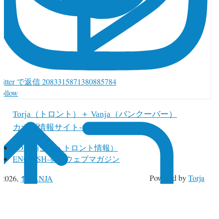
witter で返信 2083315871380885784
Follow
Torja（トロント）＋ Vanja（バンクーバー）
カナダ情報サイト-Canada+Japan
TORJA(全国・トロント情報）
ENGLISH-英語ウェブマガジン
↑
Powered by
Torja
 2026,
VANJA