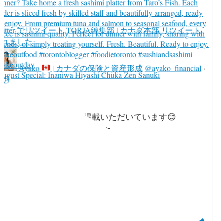
witter でリツイート
TORJA編集部 | カナダ本部 リツイート
されました
Ayako
| カナダの保険と資産形成
@ayako_financial
·
ugust Special: Inaniwa Hiyashi Chuka Zen Sanuki
 8月
TORJA 8月号にコラムを掲載いただいています😊
ウェブ版でもご覧いただけます。
5周年おめでとうございます㊗️🎉🍓