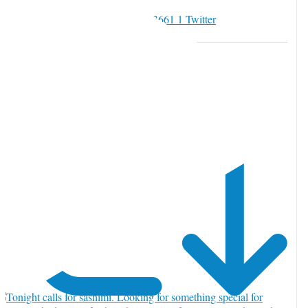
witter でいいね 2085346942813413661
1
Twitter
085346942813413661