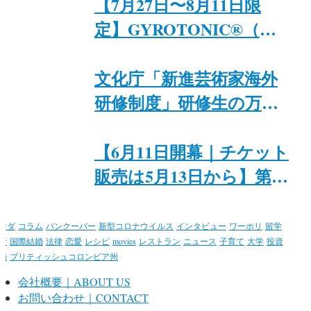
催｜ジャパンファウンデ
【7月27日〜8月11日限
ーション・トロント
定】GYROTONIC®︎（ジ
ャイロトニック®︎）プラ
イベートセッション
文化庁「新進芸術家海外
研修制度」研修生の万里
紗氏と入江恭平氏が、6月
8日にトロントで特別イ
【6月11日開幕｜チケット
ベント「Japan + Canada
販売は5月13日から】第15
Theatre & Food Night」を
回トロント日本映画祭@
開催
カナダ日系文化会館
ナダ
コラム
バンクーバー
新型コロナウイルス
インタビュー
ワーホリ
留学
行
国際結婚
法律
恋愛
レシピ
movies
レストラン
ニュース
子育て
大学
投資
婚
ブリティッシュコロンビア州
会社概要｜ABOUT US
お問い合わせ｜CONTACT