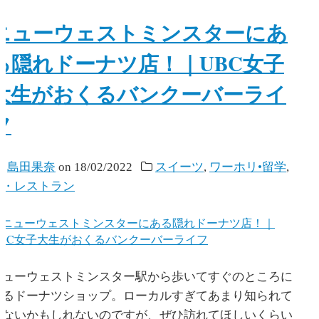
ニューウェストミンスターにあ
る隠れドーナツ店！｜UBC女子
大生がおくるバンクーバーライ
フ
y
島田果奈
on
18/02/2022
スイーツ
,
ワーホリ•留学
,
食・レストラン
ニューウェストミンスター駅から歩いてすぐのところに
あるドーナツショップ。ローカルすぎてあまり知られて
いないかもしれないのですが、ぜひ訪れてほしいくらい