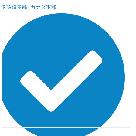
ORJA編集部 | カナダ本部