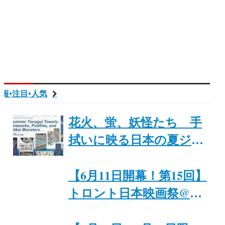
報•注目•人気
花火、蛍、妖怪たち 手
拭いに映る日本の夏ジャ
パンファウ「Summer
Tenugui Towels: Fireworks,
【6月11日開幕！第15回】
Fireflies, and Yōkai
トロント日本映画祭@カ
Monsters」8月29日まで開
ナダ日系文化会館