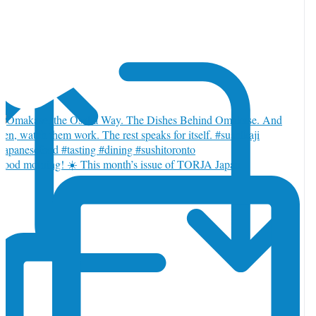
witter で返信 2085346942813413661
ood morning! ☀️ This month’s issue of TORJA Japan