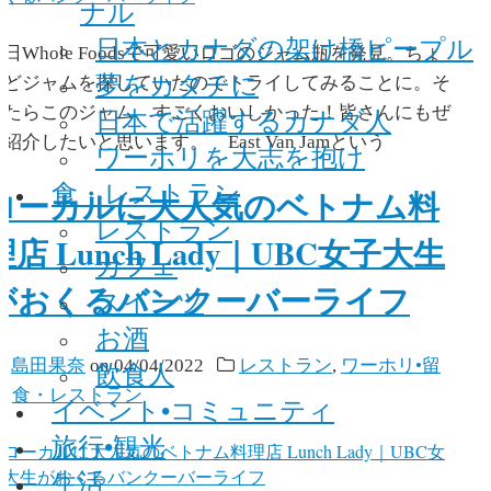
ナル
日本とカナダの架け橋ピープル
日Whole Foodsで可愛いロゴのジャム瓶を発見。ちょ
夢をカタチに
うどジャムを探していたのでトライしてみることに。そ
したらこのジャム、すごくおいしかった！皆さんにもぜ
日本で活躍するカナダ人
紹介したいと思います。 East Van Jamという
ワーホリを大志を抱け
食・レストラン
ローカルに大人気のベトナム料
レストラン
理店 Lunch Lady｜UBC女子大生
カフェ
がおくるバンクーバーライフ
スイーツ
お酒
y
島田果奈
on
04/04/2022
レストラン
,
ワーホリ•留
飲食人
学
,
食・レストラン
イベント•コミュニティ
旅行•観光
生活