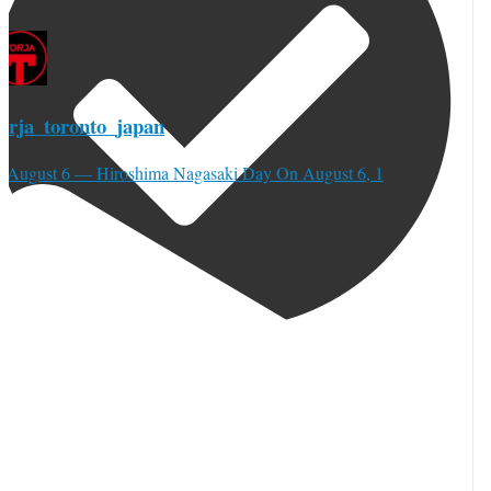
torja_toronto_japan
⚫︎August 6 — Hiroshima Nagasaki Day On August 6, 1
orja_toronto
·
 8月
トロントからおはようございます♪