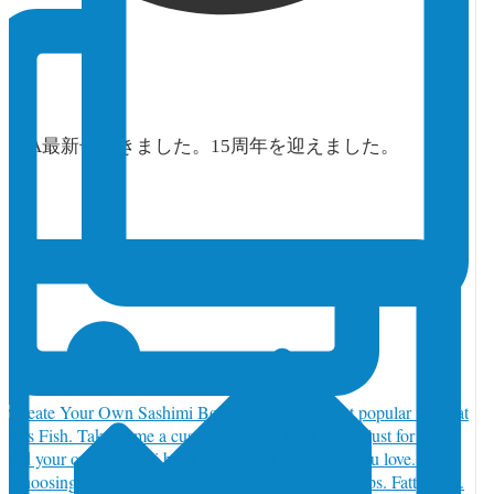
orja_toronto
·
1 7月
TORJA最新号できました。15周年を迎えました。