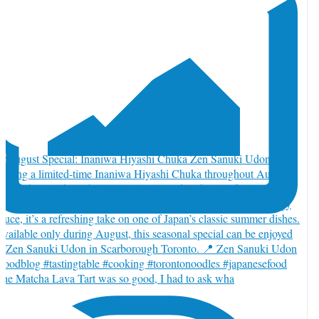
he Matcha Lava Tart was so good, I had to ask wha