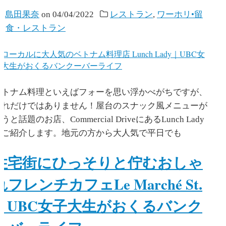
y
島田果奈
on
04/04/2022
レストラン
,
ワーホリ•留
学
,
食・レストラン
ベトナム料理といえばフォーを思い浮かべがちですが、
それだけではありません！屋台のスナック風メニューが
うと話題のお店、Commercial DriveにあるLunch Lady
をご紹介します。地元の方から大人気で平日でも
住宅街にひっそりと佇むおしゃ
れフレンチカフェLe Marché St.
｜UBC女子大生がおくるバンク