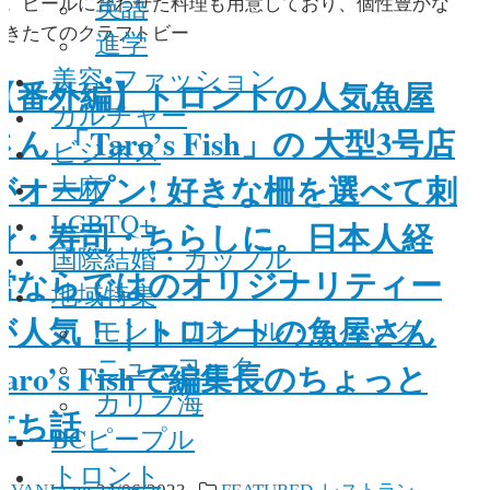
英語
る。ビールに合わせた料理も用意しており、個性豊かな
できたてのクラフトビー
進学
美容•ファッション
【番外編】トロントの人気魚屋
カルチャー
さん 「Taro’s Fish」の 大型3号店
ビジネス
がオープン! 好きな柵を選べて刺
大麻
LGBTQ+
身・寿司・ちらしに。日本人経
国際結婚・カップル
営ならではのオリジナリティー
地域特集
が人気！｜トロントの魚屋さん
モントリオール・ケベック
ニューヨーク
Taro’s Fishで編集長のちょっと
カリブ海
立ち話
BCピープル
トロント