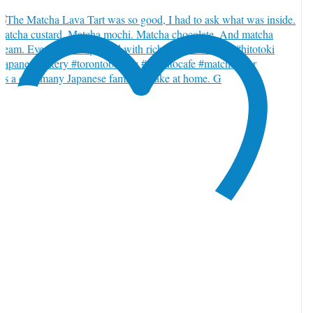
t’s a dish many Japanese families make at home. G
witter でいいね 2085550125624025135
10
Twitter