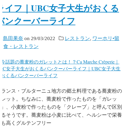
ライフ｜UBC女子大生がおくる
バンクーバーライフ
y
島田果奈
on
29/03/2022
レストラン
,
ワーホリ•留
学
,
食・レストラン
フランス・ブルターニュ地方の郷土料理である蕎麦粉の
ガレット。ちなみに、蕎麦粉で作ったものを「ガレッ
ト」、小麦粉で作ったものを「クレープ」と呼んで区別
するそうです。蕎麦粉は小麦に比べて、ヘルシーで栄養
価も高くグルテンフリー