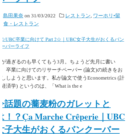
y
島田果奈
on
31/03/2022
レストラン
,
ワーホリ•留
学
,
食・レストラン
時が過ぎるのも早くてもう3月。ちょうど先月に書い
た、卒業に向けてのリサーチペーパー (論文)の続きをお
ししようと思います。私が論文で使うEconometrics (計
経済学) というのは、「What is the e
今話題の蕎麦粉のガレットと
は！？Ça Marche Crêperie｜UBC
女子大生がおくるバンクーバー