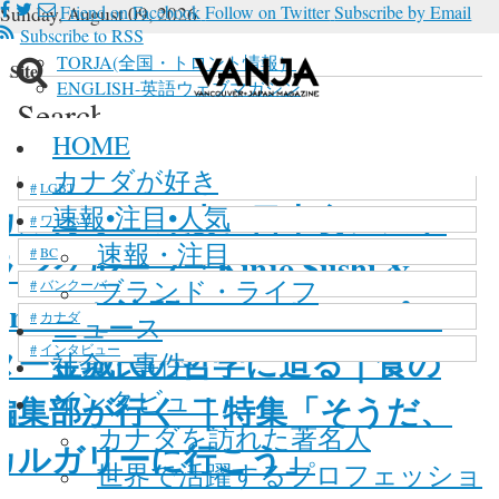
Sunday, August 09, 2026
Friend on Facebook
Follow on Twitter
Subscribe by Email
Subscribe to RSS
TORJA(全国・トロント情報）
n Site
ENGLISH-英語ウェブマガジン
Search
 in site, type your keyword and hit enter
新型コロナウイルス
HOME
ome
»
Archives
»
食・レストラン
»
レストラン
マリファナ
カナダが好き
LGBT
カルガリーの凄い日本食レスト
速報•注目•人気
ワーホリ
速報・注目
BC
ラングループ「Kinjo Sushi &
ブランド・ライフ
バンクーバー
Grill」を訪問。オーナー・ピー
カナダ
ニュース
ター金城氏の哲学に迫る｜食の
インタビュー
社会・事件
インタビュー
編集部が行く ｜特集「そうだ、
カナダを訪れた著名人
カルガリーに行こう」
世界で活躍するプロフェッショ