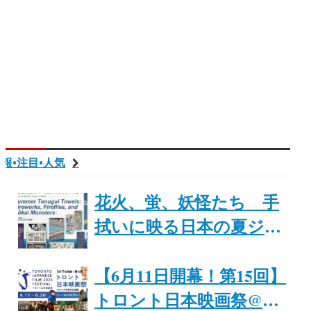
報•注目•人気
花火、蛍、妖怪たち 手
拭いに映る日本の夏ジャ
パンファウ「Summer
Tenugui Towels: Fireworks,
【6月11日開幕！第15回】
Fireflies, and Yōkai
トロント日本映画祭@カ