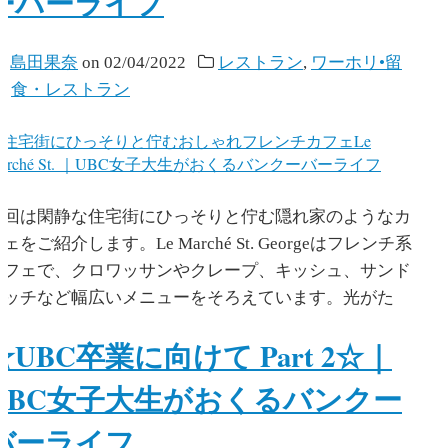
ーバーライフ
y
島田果奈
on
02/04/2022
レストラン
,
ワーホリ•留
学
,
食・レストラン
今回は閑静な住宅街にひっそりと佇む隠れ家のようなカ
ェをご紹介します。Le Marché St. Georgeはフレンチ系
カフェで、クロワッサンやクレープ、キッシュ、サンド
イッチなど幅広いメニューをそろえています。光がた
☆UBC卒業に向けて Part 2☆｜
UBC女子大生がおくるバンクー
バーライフ