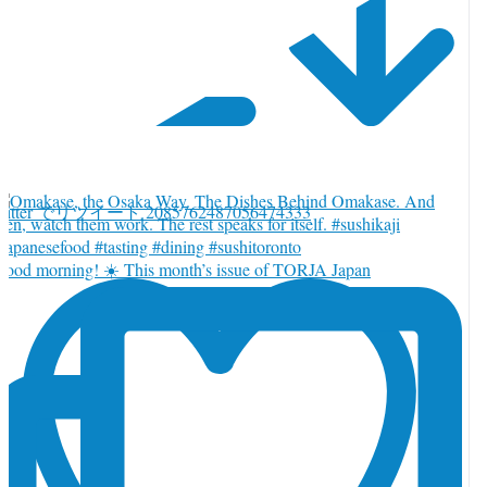
witter でリツイート 2085762487056474333
ood morning! ☀️ This month’s issue of TORJA Japan