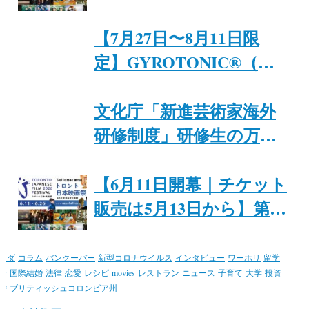
Monsters」8月29日まで開
ナダ日系文化会館
催｜ジャパンファウンデ
【7月27日〜8月11日限
ーション・トロント
定】GYROTONIC®︎（ジ
ャイロトニック®︎）プラ
イベートセッション
文化庁「新進芸術家海外
研修制度」研修生の万里
紗氏と入江恭平氏が、6月
8日にトロントで特別イ
【6月11日開幕｜チケット
ベント「Japan + Canada
販売は5月13日から】第15
Theatre & Food Night」を
回トロント日本映画祭@
開催
カナダ日系文化会館
ナダ
コラム
バンクーバー
新型コロナウイルス
インタビュー
ワーホリ
留学
行
国際結婚
法律
恋愛
レシピ
movies
レストラン
ニュース
子育て
大学
投資
婚
ブリティッシュコロンビア州