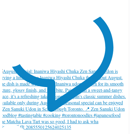
he Matcha Lava Tart was so good, I had to ask wha
witter で返信 2085550125624025135