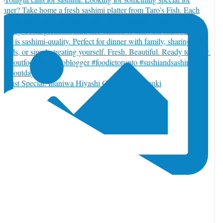
ugust Special: Inaniwa Hiyashi Chuka Zen Sanuki