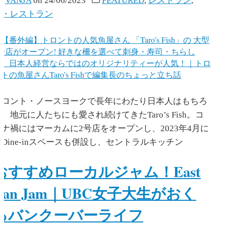
y
VANJA
on
24/06/2023
FEATURED
,
レストラン
,
食・レストラン
トロント・ノースヨークで長年にわたり日本人はもちろ
、地元に人たちにも愛され続けてきたTaro’s Fish。コ
ロナ禍にはマーカムに2号店をオープンし、2023年4月に
はDine-inスペースも併設し、セントラルキッチン
おすすめローカルジャム！East
Van Jam｜UBC女子大生がおく
るバンクーバーライフ