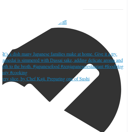
085550125624025135
TORJA編集部 | カナダ本部
very slice, by Chef Kaji. Preparing one of Sushi