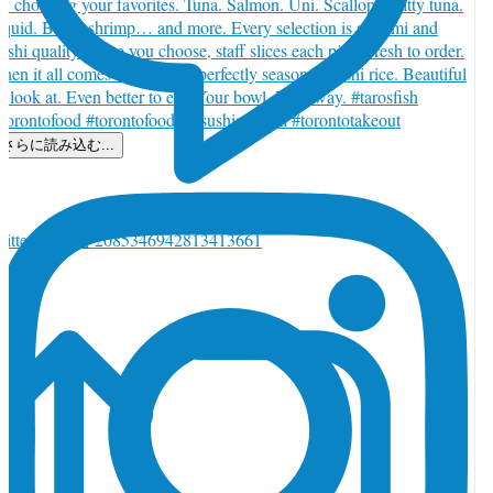
さらに読み込む...
witter で返信 2085346942813413661