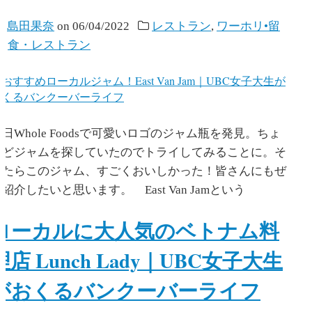
y
島田果奈
on
06/04/2022
レストラン
,
ワーホリ•留
学
,
食・レストラン
日Whole Foodsで可愛いロゴのジャム瓶を発見。ちょ
うどジャムを探していたのでトライしてみることに。そ
したらこのジャム、すごくおいしかった！皆さんにもぜ
紹介したいと思います。 East Van Jamという
ローカルに大人気のベトナム料
理店 Lunch Lady｜UBC女子大生
がおくるバンクーバーライフ