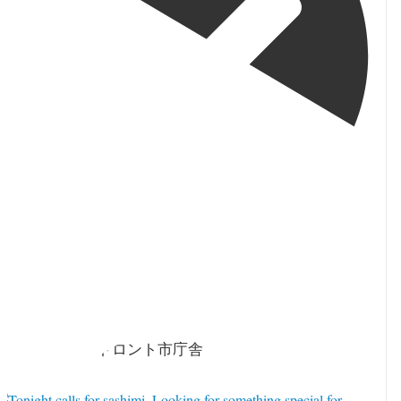
orja_toronto
·
 8月
2026年8月6日 トロント市庁舎