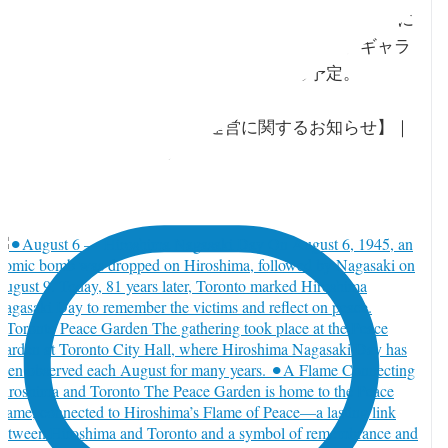
ジャパンファウンデーション・トロントが2026年12年に
オフィス移転を予定。さらに一般開架式図書館、ギャラ
リー、イベントスペースの運営を終了する予定。
【今後のオフィス移転・施設運営に関するお知らせ】｜
apan Foundation Toronto