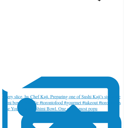
orja_toronto
·
 8月
トロントからおはようございます♪
reate Your Own Sashimi Bowl. One of the most popu