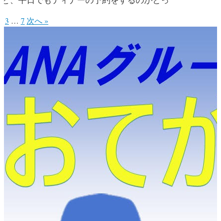
こと、平日でもディナーの予約をするのがとっ
2
3
…
7
次へ »