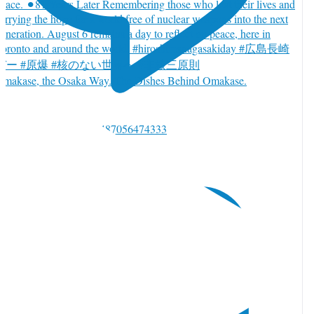
Omakase, the Osaka Way. The Dishes Behind Omakase.
witter で返信 2085762487056474333