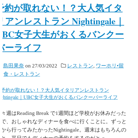
予約が取れない！？大人気イタ
リアンレストラン Nightingale｜
UBC女子大生がおくるバンクー
バーライフ
y
島田果奈
on
27/03/2022
レストラン
,
ワーホリ•留
学
,
食・レストラン
々週はReading Break で1週間ほど学校がお休みだった
ので、おしゃれなディナーを食べに行くことに。ずっと
から行ってみたかったNightingale。週末はもちろんの