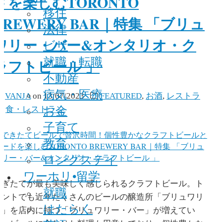
ドを楽しむTORONTO
移住
BREWERY BAR｜特集 「ブリュ
法律
ワリー・バー&オンタリオ・ク
ビザ
就職・転職
ラフトビール 」
不動産
病気・医療
y
VANJA
on
13/07/2023
FEATURED
,
お酒
,
レストラ
お金
ン
,
食・レストラン
子育て
教育
ロングステイ
ワーホリ•留学
注ぎたてが最も美味しく感じられるクラフトビール。ト
就職
ロントでも近年たくさんのビールの醸造所「ブリュワリ
はたらく
ー」を店内に持つ「ブリュワリー・バー」が増えてい