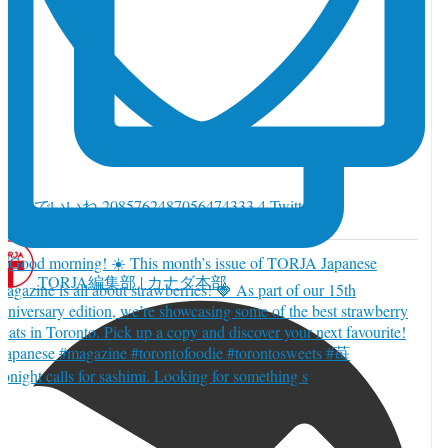
witter でいいね 2085762487056474333
4
Twitter
085762487056474333
TORJA編集部 | カナダ本部
onight calls for sashimi. Looking for something s