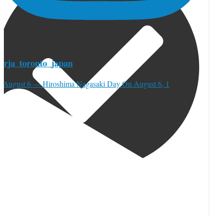
torja_toronto_japan
⚫︎August 6 — Hiroshima Nagasaki Day On August 6, 1
orja_toronto
·
 8月