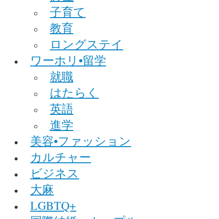
子育て
教育
ロングステイ
ワーホリ•留学
就職
はたらく
英語
進学
美容•ファッション
カルチャー
ビジネス
大麻
LGBTQ+