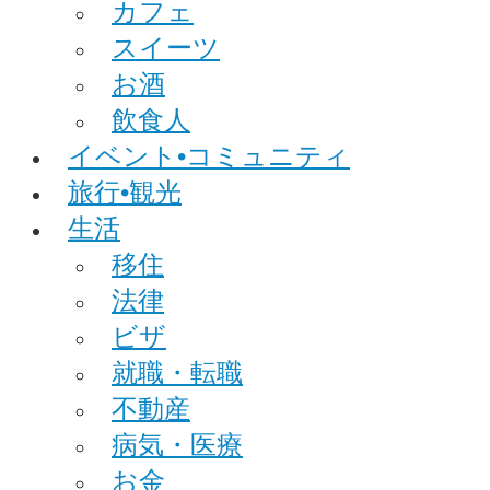
カフェ
スイーツ
お酒
飲食人
イベント•コミュニティ
旅行•観光
生活
移住
法律
ビザ
就職・転職
不動産
病気・医療
お金