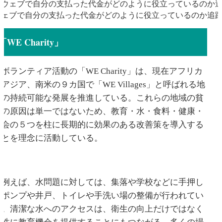
ウェブで自分の支払った代金がどのように役立っているのか追
「WE Charity」
ボランティア活動の「WE Charity」は、現在アフリカ
アジア、南米の９カ国で「WE Villages」と呼ばれる地
域の持続可能な発展を推進している。これらの地域の貧
困の原因は単一ではないため、教育・水・食料・健康・
機会の５つを柱に長期的に効果のある改善策を導入する
ことを理念に活動している。
例えば、水問題に対しては、集落や学校などに手押し
式ポンプや井戸、トイレや手洗い場の整備が行われてい
る。清潔な水へのアクセスは、衛生の向上だけではなく