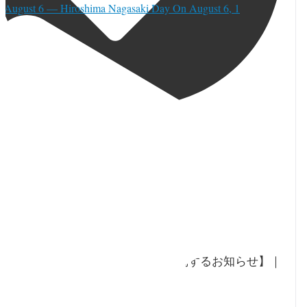
⚫︎August 6 — Hiroshima Nagasaki Day On August 6, 1
orja_toronto
·
 8月
ジャパンファウンデーション・トロントが2026年12年に
オフィス移転を予定。さらに一般開架式図書館、ギャラ
リー、イベントスペースの運営を終了する予定。
【今後のオフィス移転・施設運営に関するお知らせ】｜
apan Foundation Toronto