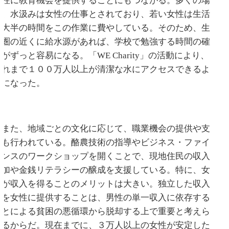
女性に教育機会を提供することにもつながる。多くの場
合、水汲みは女性の仕事とされており、若い女性は生活
の大半の時間をこの作業に費やしている。そのため、生
活圏の近くに給水源があれば、学校で勉強する時間の確
保がずっと容易になる。「WE Charity」の活動により、
これまで１００万人以上が清潔な水にアクセスできるよ
うになった。
また、地域ごとの文化に応じて、職業機会の提供や支
援も行われている。酪農技術の指導やビジネス・ファイ
ナンスのワークショップを開くことで、現地住民の収入
増加や金銭リテラシーの醸成を支援している。特に、女
性が収入を得ることのメリットは大きい。独立した収入
源を女性に提供することは、男性の単一収入に依存する
ことによる貧困の悪循環から脱却する上で重要と考えら
れるからだ。現在までに、３万人以上の女性が安定した