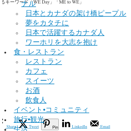
ナル
日本とカナダの架け橋ピープル
夢をカタチに
日本で活躍するカナダ人
ワーホリを大志を抱け
食・レストラン
レストラン
カフェ
スイーツ
お酒
飲食人
イベント•コミュニティ
旅行•観光
Share
Tweet
LinkedIn
Email
生活
Pin