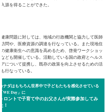
収入源を得ることができた。
健康問題に対しては、地域の行政機関と協力して医師
の訪問や、医療資源の調達を行なっている。また現地住
民の健康衛生への意識を高めるため、啓発ワークショッ
プなども開催している。活動している国の政府とヘルス
ケアについて提携し、既存の政策を向上させるための活
動も行なっている。
カナダはもちろん世界中で子どもたちを感化させている
「WE Day」に
トロントで子育て中のお父さんが実際参加してみ
た！