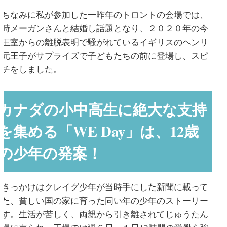
ちなみに私が参加した一昨年のトロントの会場では、
当時メーガンさんと結婚し話題となり、２０２０年の今
は王室からの離脱表明で騒がれているイギリスのヘンリ
ー元王子がサプライズで子どもたちの前に登場し、スピ
ーチをしました。
カナダの小中高生に絶大な支持
を集める「WE Day」は、12歳
の少年の発案！
きっかけはクレイグ少年が当時手にした新聞に載って
いた、貧しい国の家に育った同い年の少年のストーリー
です。生活が苦しく、両親から引き離されてじゅうたん