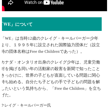
「WE」について
「WE」は当時12歳のクレイグ・キールバーガー少年
により、１９９５年に設立された国際協力団体だ（設立
時の団体名称はFree the Childrenであった）。
カナダ・オンタリオ出身のクレイグ少年は、児童労働
反対を掲げる同い年の活動家の殺害を新聞で知ったこと
をきっかけに、世界の子どもが直面している問題に関心
を持ち始める。自分たち子どもの手で子どもの問題を解
したいという気持ちから、「Free the Children」を立ち
上げた。