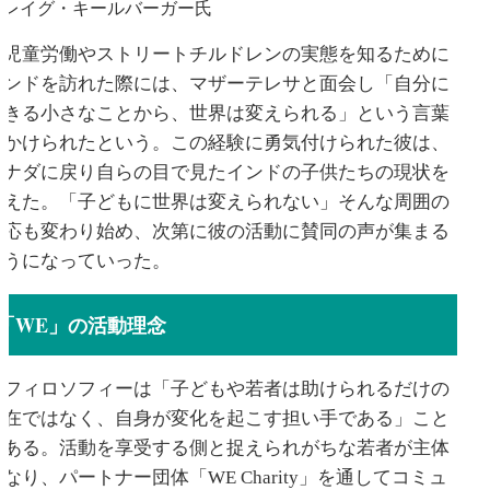
クレイグ・キールバーガー氏
児童労働やストリートチルドレンの実態を知るために
インドを訪れた際には、マザーテレサと面会し「自分に
できる小さなことから、世界は変えられる」という言葉
をかけられたという。この経験に勇気付けられた彼は、
カナダに戻り自らの目で見たインドの子供たちの現状を
訴えた。「子どもに世界は変えられない」そんな周囲の
反応も変わり始め、次第に彼の活動に賛同の声が集まる
ようになっていった。
「WE」の活動理念
フィロソフィーは「子どもや若者は助けられるだけの
存在ではなく、自身が変化を起こす担い手である」こと
である。活動を享受する側と捉えられがちな若者が主体
となり、パートナー団体「WE Charity」を通してコミュ