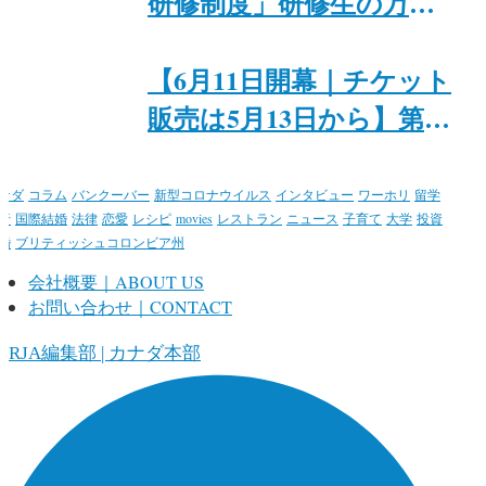
研修制度」研修生の万里
紗氏と入江恭平氏が、6月
8日にトロントで特別イ
【6月11日開幕｜チケット
ベント「Japan + Canada
販売は5月13日から】第15
Theatre & Food Night」を
回トロント日本映画祭@
開催
カナダ日系文化会館
ナダ
コラム
バンクーバー
新型コロナウイルス
インタビュー
ワーホリ
留学
行
国際結婚
法律
恋愛
レシピ
movies
レストラン
ニュース
子育て
大学
投資
婚
ブリティッシュコロンビア州
会社概要｜ABOUT US
お問い合わせ｜CONTACT
ORJA編集部 | カナダ本部