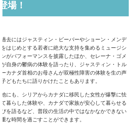
登場！
過去にはジャスティン・ビーバーやショーン・メンデ
スをはじめとする若者に絶大な支持を集めるミュージシ
ャンがパフォーマンスを披露したほか、セレーナ・ゴメ
スが自身の鬱病の体験を語ったり、ジャスティン・トル
ドーカナダ首相のお母さんが双極性障害の体験を生の声
で子どもたちに語りかけたこともあります。
他にも、シリアからカナダに移民した女性が爆撃に怯
えて暮らした体験や、カナダで家族が安心して暮らせる
喜びを語るなど、普段の生活の中ではなかなかできない
貴重な時間を過ごすことができます。