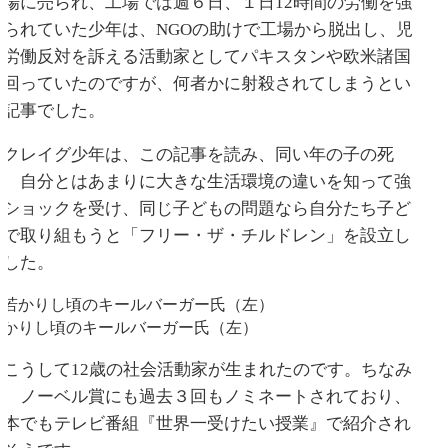
工場に売られ、工場では週６日、１日12時間の労働を強
いられていた少年は、NGOの助けで工場から脱出し、児
童労働反対を訴える活動家としてパキスタンや欧米諸国
を回っていたのですが、何者かに射殺されてしまうとい
う記事でした。
クレイグ少年は、この記事を読み、同い年の子の死
や、自分とはあまりに大きな生活環境の違いを知って強
いショックを受け、同じ子どもの問題なら自分たち子ど
もで取り組もうと「フリー・ザ・チルドレン」を設立し
ました。
若かりし頃のキールバーガー氏（左）
こうして12歳の社会活動家が生まれたのです。ちなみ
に、ノーベル賞にも過去３回もノミネートされており、
日本でもテレビ番組『世界一受けたい授業』で紹介され