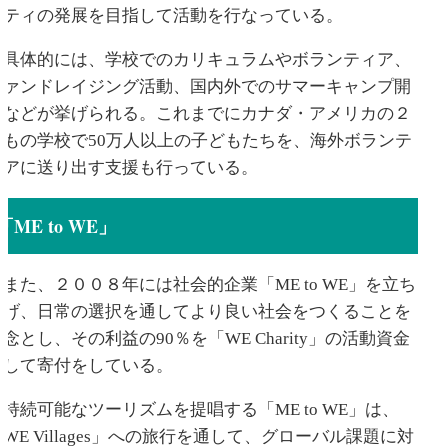
ニティの発展を目指して活動を行なっている。
具体的には、学校でのカリキュラムやボランティア、
ファンドレイジング活動、国内外でのサマーキャンプ開
催などが挙げられる。これまでにカナダ・アメリカの２
千もの学校で50万人以上の子どもたちを、海外ボランテ
ィアに送り出す支援も行っている。
「ME to WE」
また、２００８年には社会的企業「ME to WE」を立ち
上げ、日常の選択を通してより良い社会をつくることを
念とし、その利益の90％を「WE Charity」の活動資金
として寄付をしている。
持続可能なツーリズムを提唱する「ME to WE」は、
WE Villages」への旅行を通して、グローバル課題に対