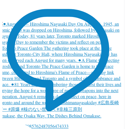
Omakase, the Osaka Way. The Dishes Behind Omakase.
witter で返信 2085762487056474333