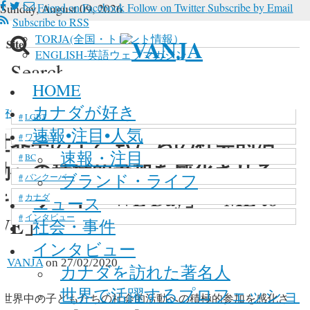
Sunday, August 09, 2026
Friend on Facebook
Follow on Twitter
Subscribe by Email
Subscribe to RSS
TORJA(全国・トロント情報）
n Site
ENGLISH-英語ウェブマガジン
Search
 in site, type your keyword and hit enter
新型コロナウイルス
HOME
マリファナ
カナダが好き
社会・事件
>
世界中の子どもたちの社会的活動への積極
LGBT
速報•注目•人気
世界中の子どもたちの社会的活
ワーホリ
速報・注目
BC
動への積極的参加を感化させる
ブランド・ライフ
バンクーバー
キーワード「WE Day」「ME to
カナダ
ニュース
インタビュー
WE」
社会・事件
インタビュー
y
VANJA
on
27/02/2020
カナダを訪れた著名人
世界で活躍するプロフェッショ