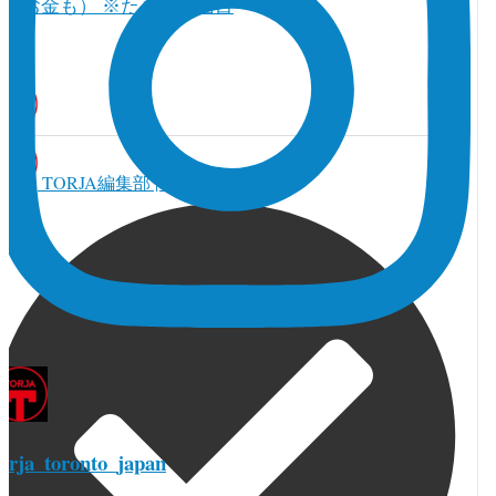
育とお金も） ※たまに真面目
TORJA編集部 | カナダ本部
torja_toronto_japan