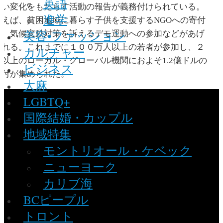
英語
良い変化をもたらす活動の報告が義務付けられている。
進学
例えば、貧困地域に暮らす子供を支援するNGOへの寄付
美容•ファッション
や、気候変動対策を訴えるデモ運動への参加などがあげ
られる。これまでに１００万人以上の若者が参加し、２
カルチャー
万以上のローカル・グローバル機関におよそ1.2億ドルの
ビジネス
寄付が集められた。
大麻
LGBTQ+
国際結婚・カップル
地域特集
モントリオール・ケベック
ニューヨーク
カリブ海
BCピープル
トロント