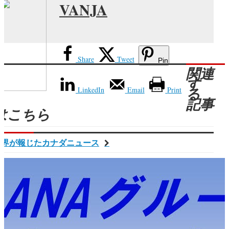
VANJA
Share
Tweet
Pin
関連
す
LinkedIn
Email
Print
る
記事
はこちら
世界が報じたカナダニュース