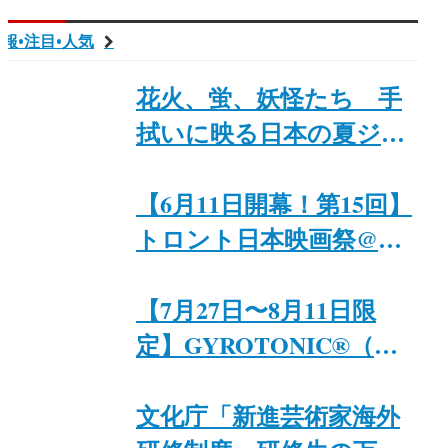
報•注目•人気
花火、蛍、妖怪たち 手
拭いに映る日本の夏ジャ
パンファウ「Summer
Tenugui Towels: Fireworks,
【6月11日開幕！第15回】
Fireflies, and Yōkai
トロント日本映画祭@カ
Monsters」8月29日まで開
ナダ日系文化会館
催｜ジャパンファウンデ
【7月27日〜8月11日限
ーション・トロント
定】GYROTONIC®︎（ジ
ャイロトニック®︎）プラ
イベートセッション
文化庁「新進芸術家海外