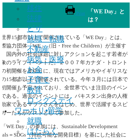
移住
「WE Day」と
Print
法律
は？
ビザ
就職・転職
世界15都市以上で開催されている「WE Day」とは、
際協力団体「WE」（旧・Free the Children）が主催す
不動産
る、国内外の社会課題に対しアクションを起こす若者が
病気・医療
対象のライブイベントだ。２００７年カナダ・トロント
お金
での初開催を皮切りに、現在ではアメリカやイギリスな
子育て
どの15都市以上で開催されている。今年３月には日本で
教育
の初開催も予定されており、全世界でいま注目のイベン
トである。過去のイベントには、パキスタン出身の人権
ロングステイ
運動家であるマララさんをはじめ、世界で活躍するスピ
ワーホリ•留学
ーカーたちがゲストとして参加した。
就職
WE Day」の参加には、Sustainable Development
はたらく
Goals＝SDGs（持続可能な開発目標）を基にした社会に