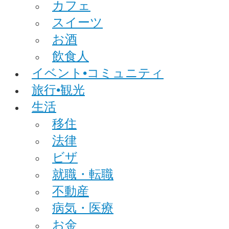
カフェ
スイーツ
お酒
飲食人
イベント•コミュニティ
旅行•観光
生活
移住
法律
ビザ
就職・転職
不動産
病気・医療
お金