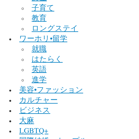
子育て
教育
ロングステイ
ワーホリ•留学
就職
はたらく
英語
進学
美容•ファッション
カルチャー
ビジネス
大麻
LGBTQ+