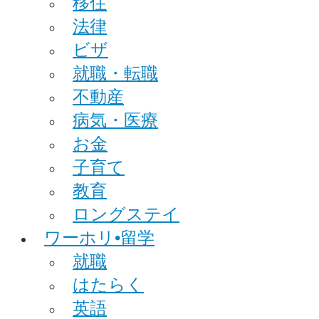
移住
法律
ビザ
就職・転職
不動産
病気・医療
お金
子育て
教育
ロングステイ
ワーホリ•留学
就職
はたらく
英語