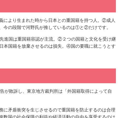
義により生まれた時から日本との重国籍を持つ人。②成人
、今の段階で河野氏が推しているのは①と②だけです。
①先進国は重国籍容認が主流。②２つの国籍と文化を受け継
に日本国籍を放棄させるのは損失。④国の要職に就こうとす
原告が敗訴し、東京地方裁判所は「外国籍取得によって自
務に矛盾衝突を生じさせるので重国籍を防止するのは合理
複数国の社会保障の利益や経済活動の自由を享受するのは