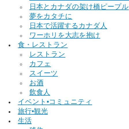
日本とカナダの架け橋ピープル
夢をカタチに
日本で活躍するカナダ人
ワーホリを大志を抱け
食・レストラン
レストラン
カフェ
スイーツ
お酒
飲食人
イベント•コミュニティ
旅行•観光
生活