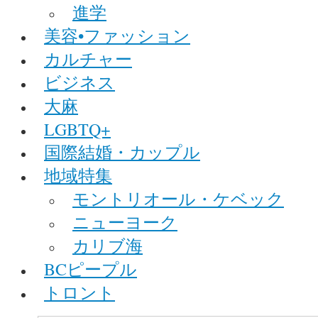
進学
美容•ファッション
カルチャー
ビジネス
大麻
LGBTQ+
国際結婚・カップル
地域特集
モントリオール・ケベック
ニューヨーク
カリブ海
BCピープル
トロント