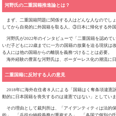
河野氏の二重国籍推進論とは？
まず、二重国籍問題に関係する人はどんな人なのでしょ
してから自発的に外国籍を取る人。③日本に帰化する外
河野氏が2022年のインタビューで「二重国籍を認めて
いだ子どもに22歳までに一方の国籍の放棄を迫る現状は
る人には他の国籍からの離脱を義務づけることは必要。
海外経験の豊富な河野氏は、ボーダーレス化の潮流に日
二重国籍に反対する人の意見
2018年に海外在住者８人による「国籍はく奪条項違憲
動的に日本国籍を喪失するのは違憲ではない」としてい
その理由として裁判所は、「アイデンティティは法的保
的」、「兵役や納税義務が重複する」、「各国で個別の