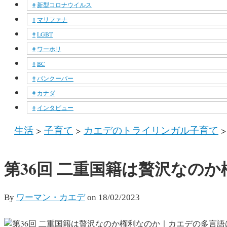
新型コロナウイルス
マリファナ
LGBT
ワーホリ
BC
バンクーバー
カナダ
インタビュー
生活
>
子育て
>
カエデのトライリンガル子育て
第36回 二重国籍は贅沢なの
By
ワーマン・カエデ
on
18/02/2023