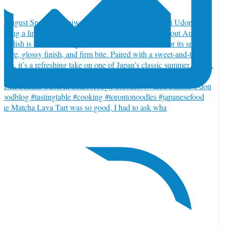
he Matcha Lava Tart was so good, I had to ask wha