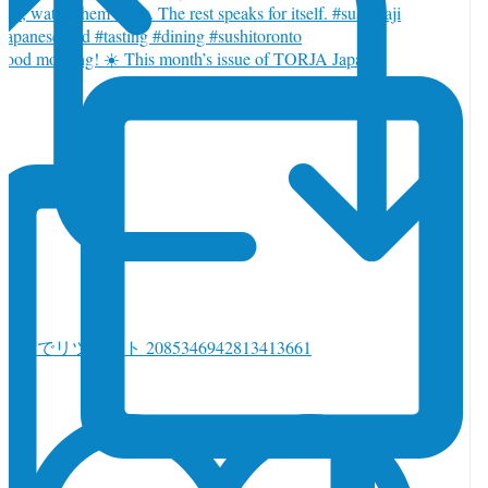
ood morning! ☀️ This month’s issue of TORJA Japan
witter でリツイート 2085346942813413661