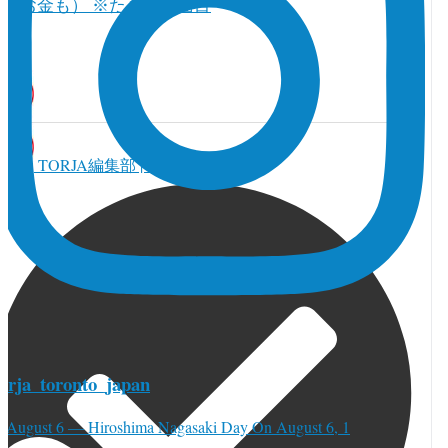
育とお金も） ※たまに真面目
TORJA編集部 | カナダ本部
torja_toronto_japan
⚫︎August 6 — Hiroshima Nagasaki Day On August 6, 1