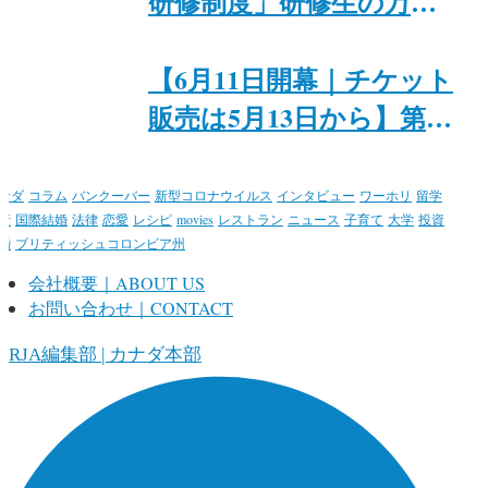
研修制度」研修生の万里
紗氏と入江恭平氏が、6月
8日にトロントで特別イ
【6月11日開幕｜チケット
ベント「Japan + Canada
販売は5月13日から】第15
Theatre & Food Night」を
回トロント日本映画祭@
開催
カナダ日系文化会館
ナダ
コラム
バンクーバー
新型コロナウイルス
インタビュー
ワーホリ
留学
行
国際結婚
法律
恋愛
レシピ
movies
レストラン
ニュース
子育て
大学
投資
婚
ブリティッシュコロンビア州
会社概要｜ABOUT US
お問い合わせ｜CONTACT
ORJA編集部 | カナダ本部