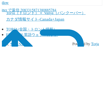
Follow
witter で返信 2083315871380885784
Torja（トロント）＋ Vanja（バンクーバー）
カナダ情報サイト-Canada+Japan
TORJA(全国・トロント情報）
ENGLISH-英語ウェブマガジン
↑
Powered by
Torja
 2026,
VANJA