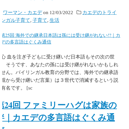
y
ワーマン・カエデ
on
12/03/2022
カエデのトライ
リンガル子育て
,
子育て
,
生活
心 血を注ぎ子どもに受け継いだ日本語もその次の世
代、そうです、あなたの孫には受け継がれないかもしれ
ません。バイリンガル教育の分野では、海外での継承語
（親から受け継いだ言葉）は３世代で消滅するという説
有名です。 [sc
第24回 ファミリーハグは家族の
絆｜カエデの多言語はぐくみ通