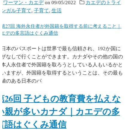
y
ワーマン・カエデ
on
09/05/2022
カエデのトライ
リンガル子育て
,
子育て
,
生活
日本のパスポートは世界で最も信頼され、192か国に
ビザなしで行くことができます。カナダやその他の国の
日本人永住者で外国籍を取ろうとしている人もいるかと
思いますが、外国籍を取得するということは、その最も
価値のある日本のパ
第26回 子どもの教育費を払えな
い親が多いカナダ｜カエデの多
言語はぐくみ通信