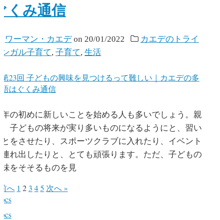
ぐくみ通信
y
ワーマン・カエデ
on
20/01/2022
カエデのトライ
リンガル子育て
,
子育て
,
生活
年の初めに新しいことを始める人も多いでしょう。親
も、子どもの将来が実り多いものになるようにと、習い
ごとをさせたり、スポーツクラブに入れたり、イベント
に連れ出したりと、とても頑張ります。ただ、子どもの
興味をそそるものを見
 前へ
1
2
3
4
5
次へ »