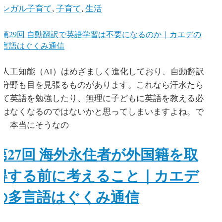
リンガル子育て
,
子育て
,
生活
人工知能（AI）はめざましく進化しており、自動翻訳
の分野も目を見張るものがあります。これなら汗水たら
して英語を勉強したり、無理に子どもに英語を教える必
要はなくなるのではないかと思ってしまいますよね。で
も、本当にそうなの
第27回 海外永住者が外国籍を取
得する前に考えること｜カエデ
の多言語はぐくみ通信