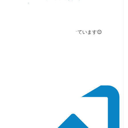
ayako_financial
·
 8月
TORJA 8月号にコラムを掲載いただいています😊
ウェブ版でもご覧いただけます。
5周年おめでとうございます㊗️🎉🍓