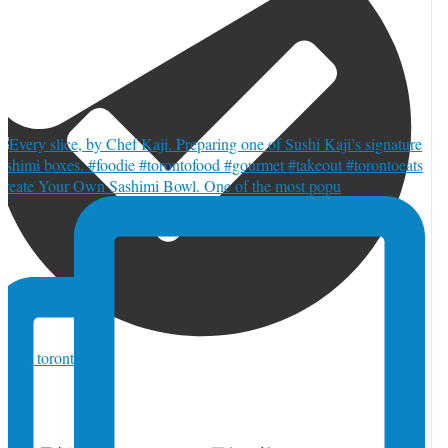
reate Your Own Sashimi Bowl. One of the most popu
orja_toronto
·
1 7月