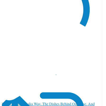
witter で返信 2085346942813413661