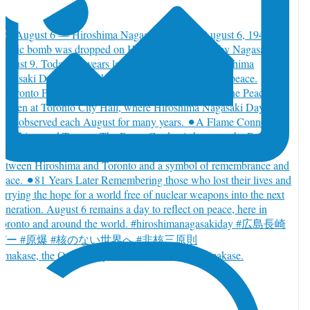
Omakase, the Osaka Way. The Dishes Behind Omakase.