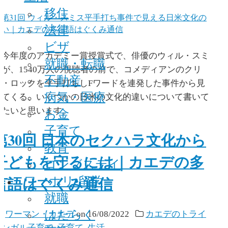
移住
法律
ビザ
今年度のアカデミー賞授賞式で、俳優のウィル・スミ
就職・転職
スが、1540万人の視聴者の前で、コメディアンのクリ
不動産
ス・ロックを平手打ちしFワードを連発した事件から見
病気・医療
えてくる、いくつかの日米の文化的違いについて書いて
お金
みたいと思います。
子育て
第30回 日本のセクハラ文化から
教育
子どもを守るには｜カエデの多
ロングステイ
ワーホリ•留学
言語はぐくみ通信
就職
はたらく
y
ワーマン・カエデ
on
16/08/2022
カエデのトライ
リンガル子育て
,
子育て
,
生活