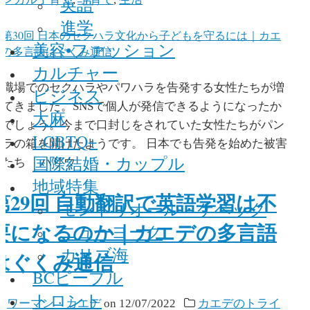
英語
進学
美容•ファッション
カルチャー
職場でのセクハラやパワハラを告発する女性たちが増
ビジネス
えてきました。SNSで個人が発信できるようになったか
大麻
らでしょう。今まで口封じをされていた女性たちがパン
LGBTQ+
ドラの箱を開けたようです。 日本でも告発を始めた被害
国際結婚・カップル
者たち ハリウ
地域特集
第29回 自動翻訳で英語学習は不
モントリオール・ケベック
要になるのか｜カエデの多言語
ニューヨーク
カリブ海
はぐくみ通信
BCピープル
トロント
y
ワーマン・カエデ
on
12/07/2022
カエデのトライ