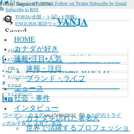
Friday, August 07, 2026
Friend on Facebook
Follow on Twitter
Subscribe by Email
Subscribe to RSS
TORJA(全国・トロント情報）
n Site
ENGLISH-英語ウェブマガジン
Search
 in site, type your keyword and hit enter
新型コロナウイルス
HOME
ome
»
Entries posted by ワーマン・カエデ (Page 2)
マリファナ
カナダが好き
LGBT
第32回 移民２世が現地生まれカ
速報•注目•人気
ワーホリ
速報・注目
BC
ナダ人より年収が高いのはな
ブランド・ライフ
バンクーバー
ぜ？｜カエデの多言語はぐくみ
カナダ
ニュース
通信
インタビュー
社会・事件
インタビュー
y
ワーマン・カエデ
on
15/10/2022
カエデのトライ
カナダを訪れた著名人
リンガル子育て
,
子育て
,
生活
世界で活躍するプロフェッショ