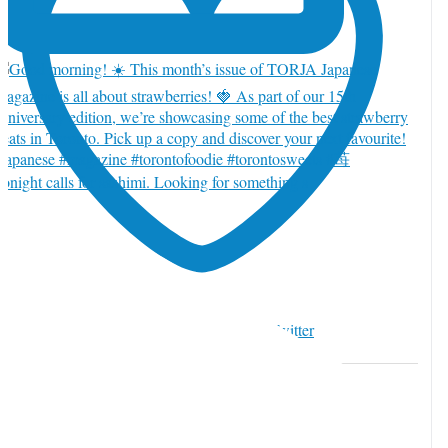
onight calls for sashimi. Looking for something s
witter でいいね 2085346942813413661
1
Twitter
085346942813413661