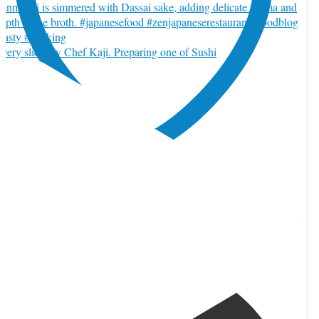
very slice, by Chef Kaji. Preparing one of Sushi
witter でいいね 2084997759040401489
12
Twitter
084997759040401489
TORJA編集部 | カナダ本部