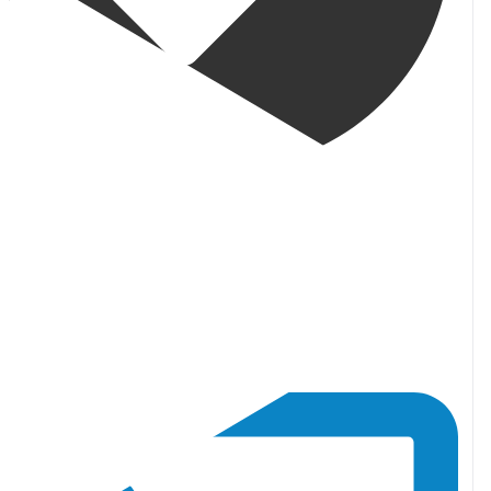
orja_toronto
·
 8月
トロントからおはようございます♪