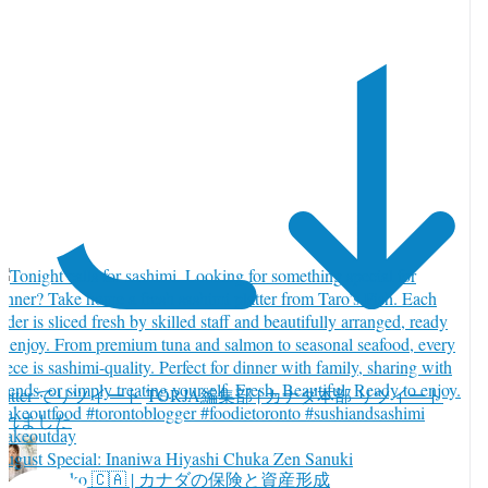
witter でリツイート
TORJA編集部 | カナダ本部 リツイート
されました
ugust Special: Inaniwa Hiyashi Chuka Zen Sanuki
Ayako 🇨🇦 | カナダの保険と資産形成