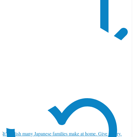
witter でリツイート 2084997759040401489
1