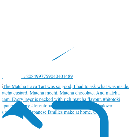
witter で返信 2084997759040401489
t’s a dish many Japanese families make at home. G