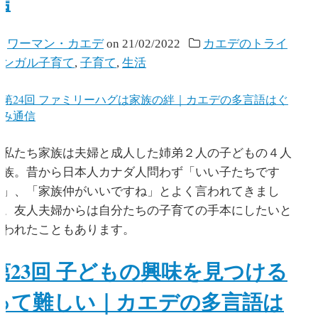
信
y
ワーマン・カエデ
on
21/02/2022
カエデのトライ
リンガル子育て
,
子育て
,
生活
私たち家族は夫婦と成人した姉弟２人の子どもの４人
家族。昔から日本人カナダ人問わず「いい子たちです
ね」、「家族仲がいいですね」とよく言われてきまし
た。友人夫婦からは自分たちの子育ての手本にしたいと
言われたこともあります。
第23回 子どもの興味を見つける
って難しい｜カエデの多言語は