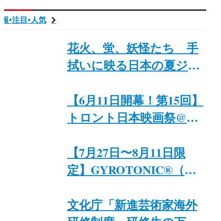
報•注目•人気
花火、蛍、妖怪たち 手
拭いに映る日本の夏ジャ
パンファウ「Summer
Tenugui Towels: Fireworks,
【6月11日開幕！第15回】
Fireflies, and Yōkai
トロント日本映画祭@カ
Monsters」8月29日まで開
ナダ日系文化会館
催｜ジャパンファウンデ
【7月27日〜8月11日限
ーション・トロント
定】GYROTONIC®︎（ジ
ャイロトニック®︎）プラ
イベートセッション
文化庁「新進芸術家海外