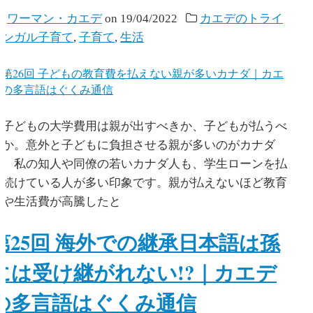
y
ワーマン・カエデ
on
19/04/2022
カエデのトライ
リンガル子育て
,
子育て
,
生活
子どもの大学費用は親が出すべきか、子どもが払うべ
きか。意外と子どもに負担させる親が多いのがカナダ
で、私の知人や同僚の若いカナダ人も、学生ローンを払
い続けている人が多い印象です。親が払えないほど教育
費や生活費が高騰したと
第25回 海外での継承日本語は孫
には受け継がれない!?｜カエデ
の多言語はぐくみ通信