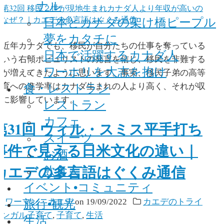
ナル
日本とカナダの架け橋ピープル
夢をカタチに
近年カナダでも、移民が自分たちの仕事を奪っている
日本で活躍するカナダ人
という右傾ポピュリストの発言を信じ、移民を非難する
ワーホリを大志を抱け
人が増えてきたように思います。事実、移民子弟の高等
食・レストラン
教育への進学率はカナダ生まれの人より高く、それが収
入に影響しています。
レストラン
カフェ
第31回 ウィル・スミス平手打ち
スイーツ
事件で見える日米文化の違い｜
お酒
カエデの多言語はぐくみ通信
飲食人
イベント•コミュニティ
旅行•観光
y
ワーマン・カエデ
on
19/09/2022
カエデのトライ
リンガル子育て
,
子育て
,
生活
生活