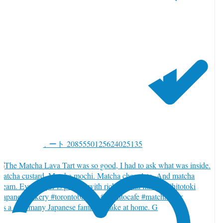
witter でリツイート 2085550125624025135
t’s a dish many Japanese families make at home. G