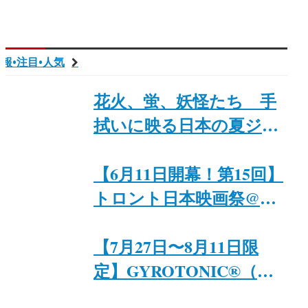
報•注目•人気
花火、蛍、妖怪たち 手
拭いに映る日本の夏ジャ
パンファウ「Summer
Tenugui Towels: Fireworks,
【6月11日開幕！第15回】
Fireflies, and Yōkai
トロント日本映画祭@カ
Monsters」8月29日まで開
ナダ日系文化会館
催｜ジャパンファウンデ
【7月27日〜8月11日限
ーション・トロント
定】GYROTONIC®︎（ジ
ャイロトニック®︎）プラ