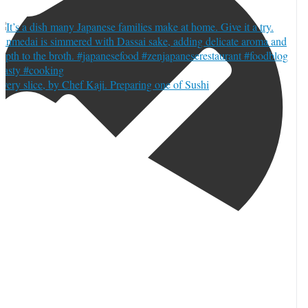
very slice, by Chef Kaji. Preparing one of Sushi
orja_toronto
·
 8月