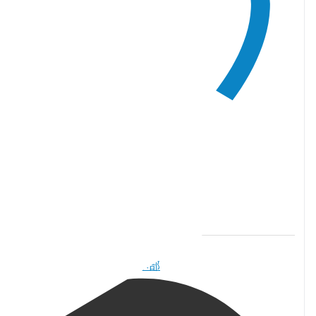
witter でいいね 2085550125624025135
10
Twitter
085550125624025135
TORJA編集部 | カナダ本部