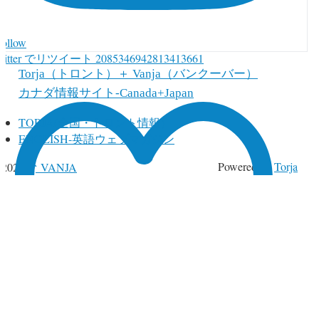
Follow
witter でリツイート 2085346942813413661
Torja（トロント）＋ Vanja（バンクーバー）
カナダ情報サイト-Canada+Japan
TORJA(全国・トロント情報）
ENGLISH-英語ウェブマガジン
↑
Powered by
Torja
 2026,
VANJA