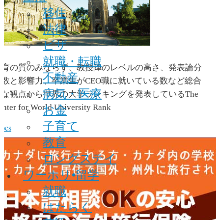
移住
法律
ビザ
就職・転職
教育の質のみならず、教授陣のレベルの高さ、発表論分
不動産
の数と影響力、卒業生がCEO職に就いている数など総合
病気・医療
的な観点から世界の大学ランキングを発表しているThe
お金
enter for World University Rank
子育て
教育
ロングステイ
ワーホリ•留学
就職
はたらく