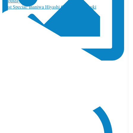
ugust Special: Inaniwa Hiyashi Chuka Zen Sanuki