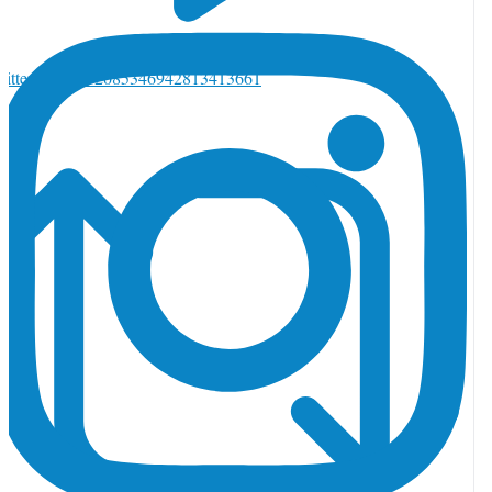
witter で返信 2085346942813413661