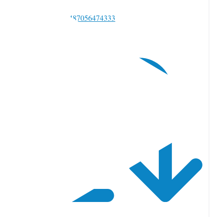
witter で返信 2085762487056474333