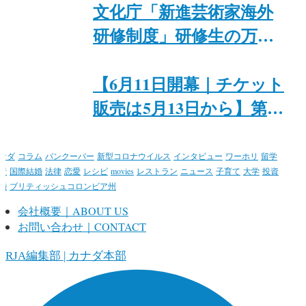
イベートセッション
文化庁「新進芸術家海外
研修制度」研修生の万里
紗氏と入江恭平氏が、6月
8日にトロントで特別イ
【6月11日開幕｜チケット
ベント「Japan + Canada
販売は5月13日から】第15
Theatre & Food Night」を
回トロント日本映画祭@
開催
カナダ日系文化会館
ナダ
コラム
バンクーバー
新型コロナウイルス
インタビュー
ワーホリ
留学
行
国際結婚
法律
恋愛
レシピ
movies
レストラン
ニュース
子育て
大学
投資
婚
ブリティッシュコロンビア州
会社概要｜ABOUT US
お問い合わせ｜CONTACT
ORJA編集部 | カナダ本部