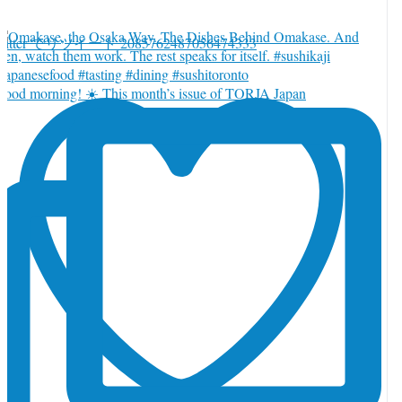
witter でリツイート 2085762487056474333
ood morning! ☀️ This month’s issue of TORJA Japan