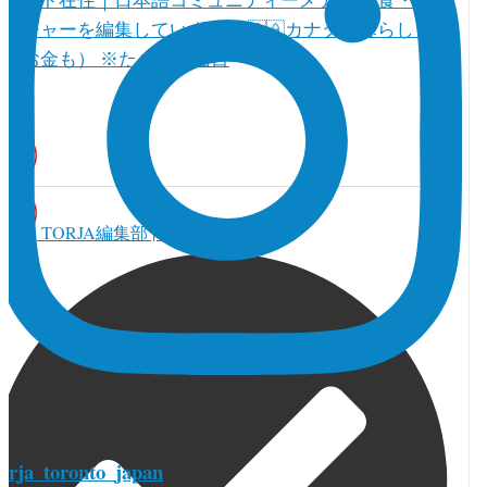
トロント在住｜日本語コミュニティーメディア 食・人・
カルチャーを編集しています。 🇨🇦カナダの暮らし（教
育とお金も） ※たまに真面目
TORJA編集部 | カナダ本部
torja_toronto_japan