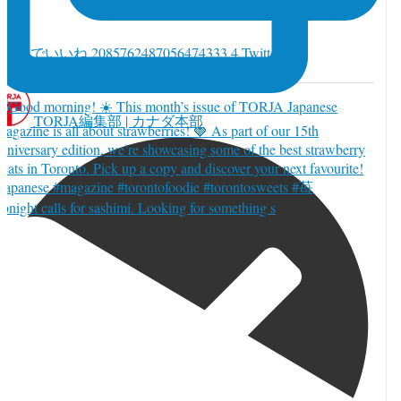
witter でいいね 2085762487056474333
4
Twitter
085762487056474333
TORJA編集部 | カナダ本部
onight calls for sashimi. Looking for something s