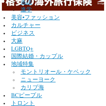
英語
進学
美容•ファッション
カルチャー
ビジネス
大麻
LGBTQ+
国際結婚・カップル
地域特集
モントリオール・ケベック
ニューヨーク
カリブ海
BCピープル
トロント