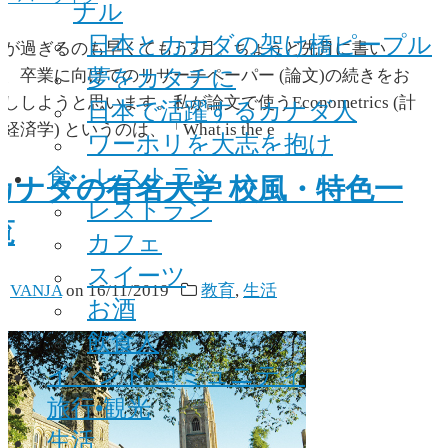
ナル
日本とカナダの架け橋ピープル
時が過ぎるのも早くてもう3月。ちょうど先月に書い
夢をカタチに
た、卒業に向けてのリサーチペーパー (論文)の続きをお
ししようと思います。私が論文で使うEconometrics (計
日本で活躍するカナダ人
経済学) というのは、「What is the e
ワーホリを大志を抱け
食・レストラン
カナダの有名大学 校風・特色一
レストラン
覧
カフェ
スイーツ
y
VANJA
on
16/11/2019
教育
,
生活
お酒
飲食人
イベント•コミュニティ
旅行•観光
生活