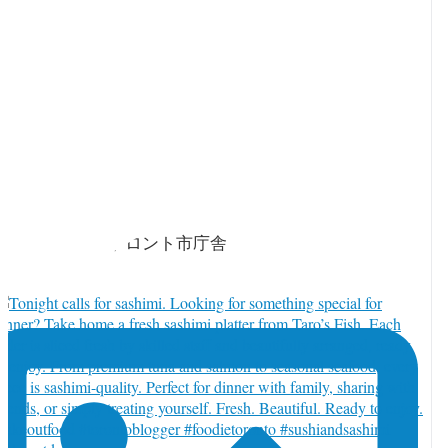
orja_toronto
·
 8月
2026年8月6日 トロント市庁舎