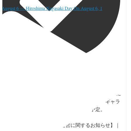
⚫︎August 6 — Hiroshima Nagasaki Day On August 6, 1
orja_toronto
·
7h
ジャパンファウンデーション・トロントが2026年12年に
オフィス移転を予定。さらに一般開架式図書館、ギャラ
リー、イベントスペースの運営を終了する予定。
【今後のオフィス移転・施設運営に関するお知らせ】｜