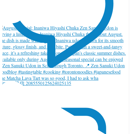
he Matcha Lava Tart was so good, I had to ask wha
witter で返信 2085550125624025135