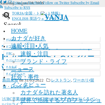
Saturday, August 08, 2026
Friend on Facebook
Follow on Twitter
Subscribe by Email
Subscribe to RSS
TORJA(全国・トロント情報）
n Site
ENGLISH-英語ウェブマガジン
Search
 in site, type your keyword and hit enter
新型コロナウイルス
HOME
ome
»
Posts tagged with
»
カナダの大学
マリファナ
カナダが好き
LGBT
☆UBC卒業に向けて Part 2☆｜
速報•注目•人気
ワーホリ
速報・注目
BC
UBC女子大生がおくるバンクー
ブランド・ライフ
バンクーバー
バーライフ
カナダ
ニュース
インタビュー
社会・事件
y
島田果奈
on
31/03/2022
レストラン
,
ワーホリ•留
インタビュー
学
,
食・レストラン
カナダを訪れた著名人
世界で活躍するプロフェッショ