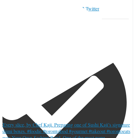
witter でいいね 2084997759040401489
12
Twitter
084997759040401489
TORJA編集部 | カナダ本部
reate Your Own Sashimi Bowl. One of the most popu