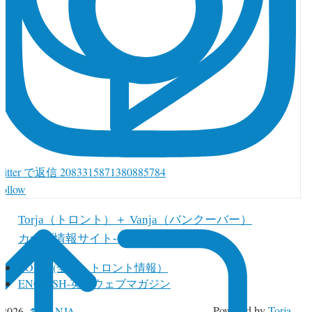
witter で返信 2083315871380885784
Follow
Torja（トロント）＋ Vanja（バンクーバー）
カナダ情報サイト-Canada+Japan
TORJA(全国・トロント情報）
ENGLISH-英語ウェブマガジン
↑
Powered by
Torja
 2026,
VANJA