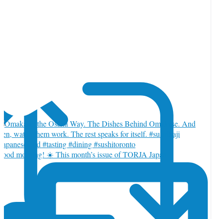
witter で返信 2085346942813413661
ood morning! ☀️ This month’s issue of TORJA Japan