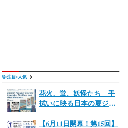
報•注目•人気
花火、蛍、妖怪たち 手
拭いに映る日本の夏ジャ
パンファウ「Summer
Tenugui Towels: Fireworks,
【6月11日開幕！第15回】