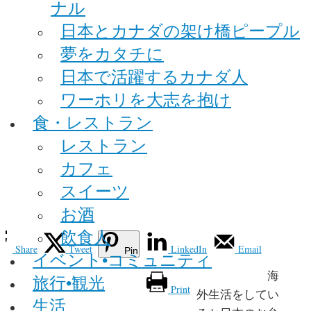
ナル
日本とカナダの架け橋ピープル
夢をカタチに
日本で活躍するカナダ人
ワーホリを大志を抱け
食・レストラン
レストラン
カフェ
スイーツ
お酒
飲食人
Share
Tweet
LinkedIn
Email
Pin
イベント•コミュニティ
海
旅行•観光
Print
外生活をしてい
生活