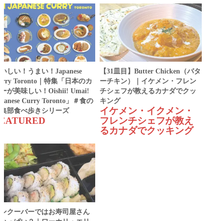
いしい！うまい！Japanese
【31皿目】Butter Chicken（バタ
urry Toronto｜特集「日本のカ
ーチキン）｜イケメン・フレン
ーが美味しい！Oishii! Umai!
チシェフが教えるカナダでクッ
apanese Curry Toronto」＃食の
キング
イケメン・イクメン・
集部食べ歩きシリーズ
EATURED
フレンチシェフが教え
るカナダでクッキング
ンクーバーではお寿司屋さん