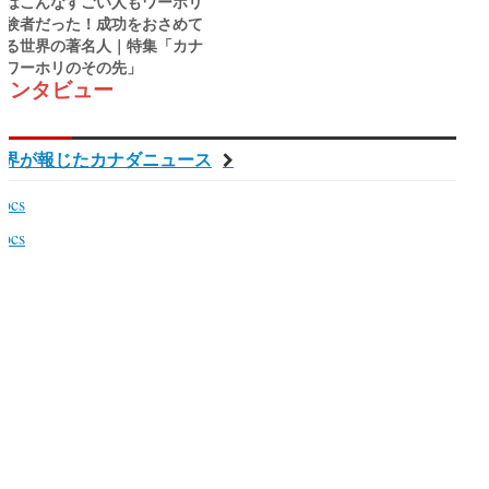
実はこんなすごい人もワーホリ
経験者だった！成功をおさめて
いる世界の著名人｜特集「カナ
ダワーホリのその先」
インタビュー
世界が報じたカナダニュース