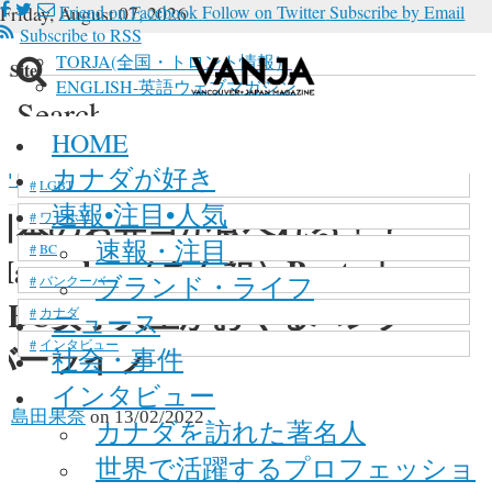
Friday, August 07, 2026
Friend on Facebook
Follow on Twitter
Subscribe by Email
Subscribe to RSS
TORJA(全国・トロント情報）
n Site
ENGLISH-英語ウェブマガジン
Search
 in site, type your keyword and hit enter
新型コロナウイルス
HOME
マリファナ
カナダが好き
ワーホリ•留学
>
日本のお弁当が食べれる！？Manpu
LGBT
速報•注目•人気
日本のお弁当が食べれる！？
ワーホリ
速報・注目
BC
Manpuku （まん福）Bento｜
ブランド・ライフ
バンクーバー
UBC女子大生がおくるバンクー
カナダ
ニュース
インタビュー
バーライフ
社会・事件
インタビュー
y
島田果奈
on
13/02/2022
カナダを訪れた著名人
世界で活躍するプロフェッショ