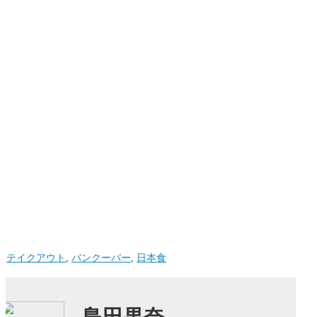
テイクアウト
,
バンクーバー
,
日本食
島田果奈