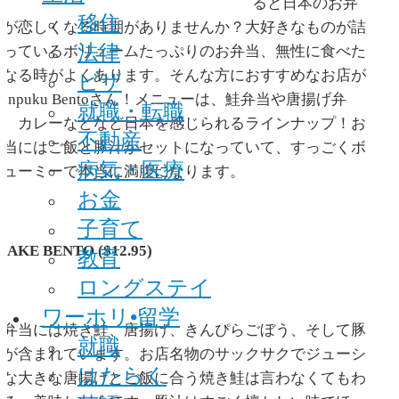
ると日本のお弁
移住
当が恋しくなる時期がありませんか？大好きなものが詰
法律
まっているボリュームたっぷりのお弁当、無性に食べた
ビザ
くなる時がよくあります。そんな方におすすめなお店が
anpuku Bentoさん！メニューは、鮭弁当や唐揚げ弁
就職・転職
当、カレーなどなど日本を感じられるラインナップ！お
不動産
弁当にはご飯と豚汁がセットになっていて、すっごくボ
病気・医療
リューミーで本当に満腹になります。
お金
子育て
HAKE BENTO ($12.95)
教育
ロングステイ
ワーホリ•留学
鮭弁当には焼き鮭、唐揚げ、きんぴらごぼう、そして豚
就職
汁が含まれています。お店名物のサックサクでジューシ
はたらく
ーな大きな唐揚げとご飯に合う焼き鮭は言わなくてもわ