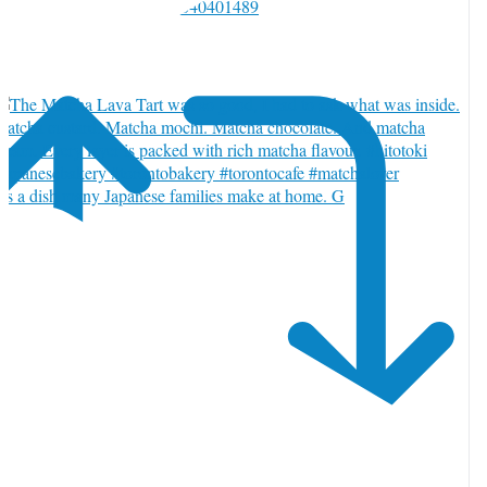
witter で返信 2084997759040401489
t’s a dish many Japanese families make at home. G