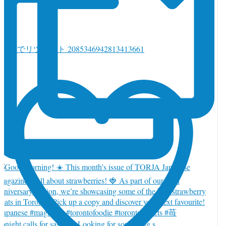
witter でリツイート 2085346942813413661
onight calls for sashimi. Looking for something s