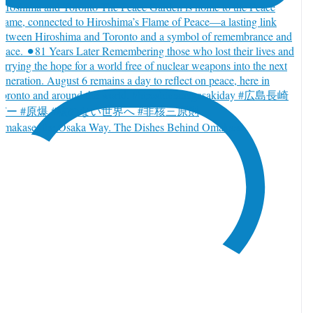
Omakase, the Osaka Way. The Dishes Behind Omakase.