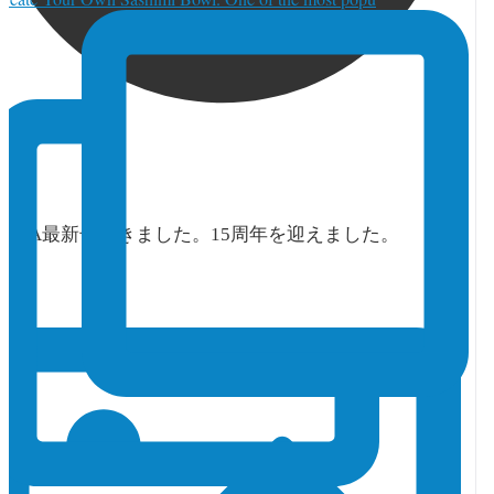
orja_toronto
·
1 7月
TORJA最新号できました。15周年を迎えました。