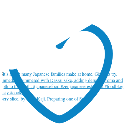
witter でリツイート 2084997759040401489
1
very slice, by Chef Kaji. Preparing one of Sushi