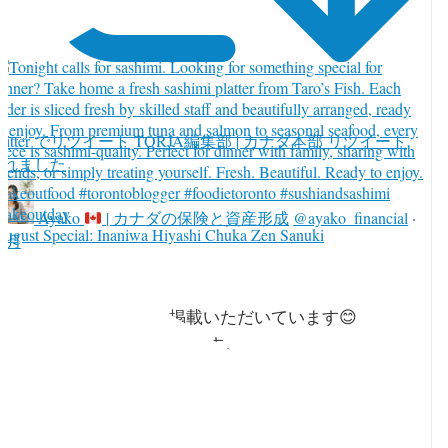
witter でリツイート
TORJA編集部 | カナダ本部 リツイート
されました
Ayako
| カナダの保険と資産形成
@ayako_financial
·
ugust Special: Inaniwa Hiyashi Chuka Zen Sanuki
 8月
TORJA 8月号にコラムを掲載いただいています😊
ウェブ版でもご覧いただけます。
5周年おめでとうございます㊗️🎉🍓