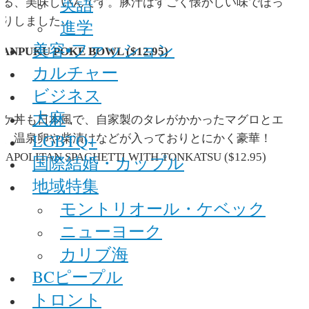
英語
かる、美味しいんです。豚汁はすごく懐かしい味でほっ
こりしました。
進学
美容•ファッション
ANPUKU POKE BOWL ($12.95)
カルチャー
ビジネス
大麻
ポケ丼も日本風で、自家製のタレがかかったマグロとエ
LGBTQ+
ビ、温泉卵や柴漬けなどが入っておりとにかく豪華！
EAPOLITAN SPAGHETTI WITH TONKATSU ($12.95)
国際結婚・カップル
地域特集
モントリオール・ケベック
ニューヨーク
カリブ海
BCピープル
トロント