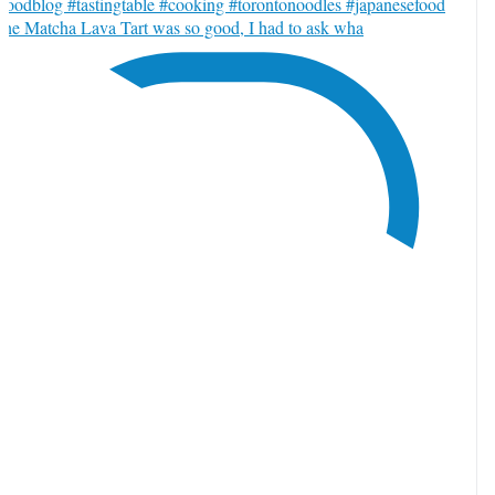
he Matcha Lava Tart was so good, I had to ask wha