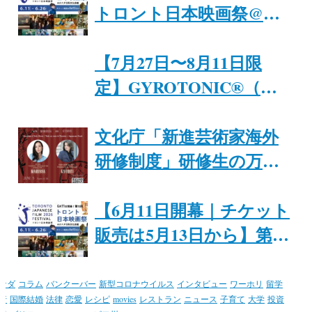
Fireflies, and Yōkai
トロント日本映画祭@カ
Monsters」8月29日まで開
ナダ日系文化会館
催｜ジャパンファウンデ
【7月27日〜8月11日限
ーション・トロント
定】GYROTONIC®︎（ジ
ャイロトニック®︎）プラ
イベートセッション
文化庁「新進芸術家海外
研修制度」研修生の万里
紗氏と入江恭平氏が、6月
8日にトロントで特別イ
【6月11日開幕｜チケット
ベント「Japan + Canada
販売は5月13日から】第15
Theatre & Food Night」を
回トロント日本映画祭@
開催
カナダ日系文化会館
ナダ
コラム
バンクーバー
新型コロナウイルス
インタビュー
ワーホリ
留学
行
国際結婚
法律
恋愛
レシピ
movies
レストラン
ニュース
子育て
大学
投資