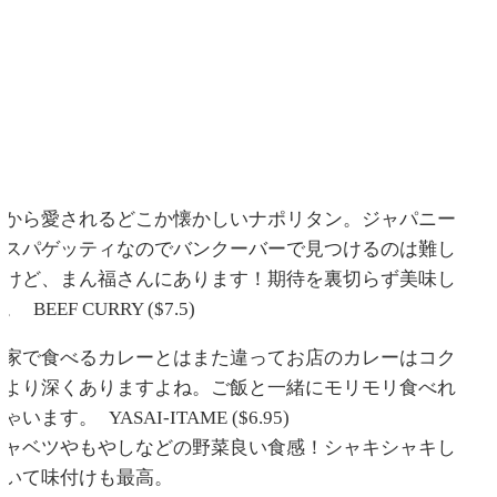
皆から愛されるどこか懐かしいナポリタン。ジャパニー
ズスパゲッティなのでバンクーバーで見つけるのは難し
いけど、まん福さんにあります！期待を裏切らず美味し
。 BEEF CURRY ($7.5)
お家で食べるカレーとはまた違ってお店のカレーはコク
がより深くありますよね。ご飯と一緒にモリモリ食べれ
ゃいます。 YASAI-ITAME ($6.95)
キャベツやもやしなどの野菜良い食感！シャキシャキし
ていて味付けも最高。