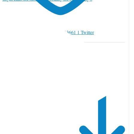
witter でいいね 2085346942813413661
1
Twitter
085346942813413661