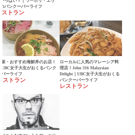
いっぱい？｜ワーホリ・エリ
のバンクーバーライフ
レストラン
最新・おすすめ海鮮丼のお店！
ローカルに人気のマレーシア料
｜UBC女子大生がおくるバンク
理店！John 316 Malaysian
ーバーライフ
Delight｜UBC女子大生がおくる
レストラン
バンクーバーライフ
レストラン