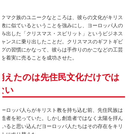
ミクマク族のユニークなところは、彼らの文化がキリス
ト教に似ているということを強みにし、ヨーロッパ人の
生み出した「クリスマス・スピリット」というビジネス
チャンスに乗り出したことだ。クリスマスのギフトギビ
ングの習慣にかなって、彼らは手作りのかごなどの工芸
品を着実に売ることを成功させた。
消えたのは先住民文化だけでは
ない
ヨーロッパ人らがキリスト教を持ち込む前、先住民族は
創造者を祀っていた。しかし創造者ではなく太陽を拝ん
でいると思い込んだヨーロッパ人たちはその存在をキリ