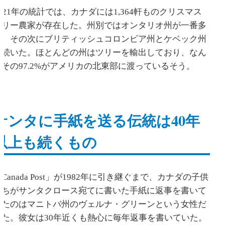
2021年の統計では、カナダには1,364軒ものクリスマス
ツリー農家が存在した。州別ではオンタリオ州が一番多
く、その次にブリティッシュコロンビア州とケベック州
が続いた。ほとんどの州はツリーを輸出しており、なん
とその97.2%がアメリカの北東部に渡っているそう。
サンタに手紙を送る伝統は40年
以上も続くもの
Canada Post」が1982年に引き継ぐまで、カナダの子供
たちがサンタクロース宛てに書いた手紙に返事を書いて
いたのはマニトバ州のヴェルナ・グリーンという女性だ
った。彼女は30年近くも熱心に毎年返事を書いていた。