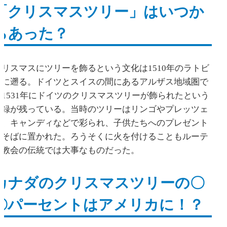
「クリスマスツリー」はいつか
らあった？
クリスマスにツリーを飾るという文化は1510年のラトビ
アに遡る。ドイツとスイスの間にあるアルザス地域圏で
も1531年にドイツのクリスマスツリーが飾られたという
記録が残っている。当時のツリーはリンゴやプレッツェ
ル、キャンディなどで彩られ、子供たちへのプレゼント
もそばに置かれた。ろうそくに火を付けることもルーテ
ル教会の伝統では大事なものだった。
カナダのクリスマスツリーの〇
〇パーセントはアメリカに！？