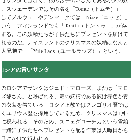
役はサンタではなく、彼のお手伝いさんである小人の妖
精。スウェーデンではその名を「Tomte（トムテ）」、
そしてノルウェーやデンマークでは「Nisse（ニッセ）」
という。フィンランドでも「Tonttu（トントゥ）」が存
在する。この妖精たちが子供たちにプレゼントを届けて
くれるのだ。アイスランドのクリスマスの妖精はなんと
3人兄弟で、「Yule Lads（ユールラッズ）」という。
ロシアの青いサンタ
東のロシアでサンタはジェド・マローズ、または「マロ
ーズ爺さん」と呼ばれる。霜の妖精である彼は赤色か青
色の衣装を着ている。ロシア正教ではグレゴリオ暦では
なくユリウス歴を採用しているため、クリスマスは1月7
日に祝われる。そのため、スニェグローチカという雪娘
と一緒に子供たちへプレゼントを配る作業は大晦日から
元旦にかけて行われる。