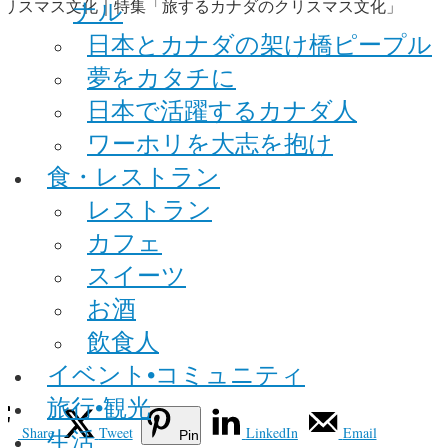
ナル
日本とカナダの架け橋ピープル
夢をカタチに
日本で活躍するカナダ人
ワーホリを大志を抱け
食・レストラン
レストラン
カフェ
スイーツ
お酒
飲食人
イベント•コミュニティ
旅行•観光
Share
Tweet
LinkedIn
Email
生活
Pin