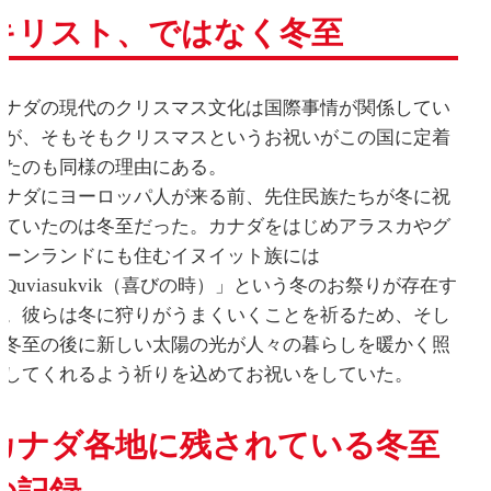
キリスト、ではなく冬至
カナダの現代のクリスマス文化は国際事情が関係してい
るが、そもそもクリスマスというお祝いがこの国に定着
したのも同様の理由にある。
カナダにヨーロッパ人が来る前、先住民族たちが冬に祝
っていたのは冬至だった。カナダをはじめアラスカやグ
リーンランドにも住むイヌイット族には
Quviasukvik（喜びの時）」という冬のお祭りが存在す
る。彼らは冬に狩りがうまくいくことを祈るため、そし
て冬至の後に新しい太陽の光が人々の暮らしを暖かく照
らしてくれるよう祈りを込めてお祝いをしていた。
カナダ各地に残されている冬至
の記録