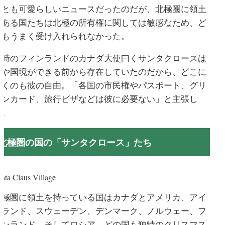
何とも可愛らしいニュースだったのだが、北極圏に領土
がある国たちは北極の所有権に関しては敏感なため、ど
うもうまく受け入れられなかった。
当時のフィンランドのカナダ大使曰くサンタクロースは
国や国境ができる前から存在していたのだから、どこに
行くのも彼の自由。「各国の市民権やパスポート、グリ
ーンカード、旅行ビザなどは彼に必要ない」と主張し
た。
北極圏の国の「サンタクロース」たち
nta Claus Village
北極圏に領土を持っている国はカナダとアメリカ、アイ
スランド、スウェーデン、デンマーク、ノルウェー、フ
ィンランド、そしてロシア。どの国も独特のクリスマス