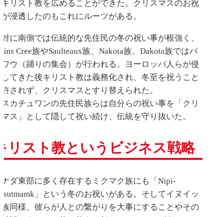
はキリスト教を広めることができた。クリスマスのお祝
いが浸透したのもこれにルーツがある。
反対に南側では伝統的な先住民の冬の祝い事が根強く、
lains Cree族やSaulteaux族、Nakota族、Dakota族ではパ
ウワウ（踊りの集会）が行われる。ヨーロッパ人らが侵
略してきた後キリスト教は義務化され、冬至を祝うこと
は許されず、クリスマスとすり替えられた。
サスカチュワンの先住民族らは自分らの祝い事を「クリ
スマス」として隠して祝い続け、伝統を守り抜いた。
キリスト教というビジネス戦略
カナダ東部に多く存在するミクマク族にも「Nipi-
alasutmamk」という冬のお祝いがある。そしてイヌイッ
ト族同様、彼らが人との繋がりを大事にすることやその