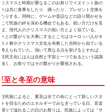
クリスマスと時期が重なるこのお祭りでイヌイット族の
人々は共に食事をしたり、踊ったり、プレゼント交換を
したりする。同時に、ゲームや昔話などの語り聞かせを
通じて民族の絆を深める機会でもある。祝い方だけを見
れば、現代人のクリスマスの祝い方とよく似ている。
人々との繋がりを大事にするところはヨーロッパ人がキ
リスト教やクリスマス文化を布教した当時から似ている
と考えられていた。強いて異なる点を挙げるとすれば、
先住民文化には人は自然と宇宙と一つであるという認識
が強く、お祭りではその繋がりが重視される。
夏至と冬至の意味
先住民族によると、夏至は全ての命にとって新しいスタ
ートを切るためのエネルギーでみなぎっている日。音楽
や踊りで溢れるこの日のお祭りは、民族によっては「サ