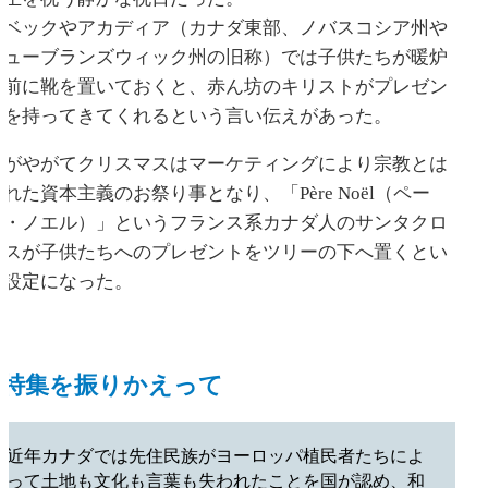
ケベックやアカディア（カナダ東部、ノバスコシア州や
ニューブランズウィック州の旧称）では子供たちが暖炉
の前に靴を置いておくと、赤ん坊のキリストがプレゼン
トを持ってきてくれるという言い伝えがあった。
だがやがてクリスマスはマーケティングにより宗教とは
離れた資本主義のお祭り事となり、「Père Noël（ペー
ル・ノエル）」というフランス系カナダ人のサンタクロ
ースが子供たちへのプレゼントをツリーの下へ置くとい
う設定になった。
特集を振りかえって
近年カナダでは先住民族がヨーロッパ植民者たちによ
って土地も文化も言葉も失われたことを国が認め、和