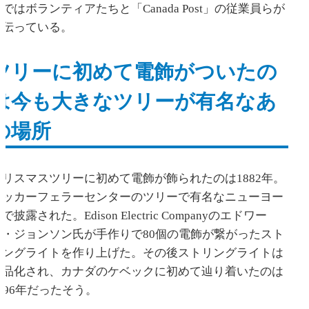
ではボランティアたちと「Canada Post」の従業員らが
手伝っている。
ツリーに初めて電飾がついたの
は今も大きなツリーが有名なあ
の場所
クリスマスツリーに初めて電飾が飾られたのは1882年。
ロッカーフェラーセンターのツリーで有名なニューヨー
で披露された。Edison Electric Companyのエドワー
ド・ジョンソン氏が手作りで80個の電飾が繋がったスト
リングライトを作り上げた。その後ストリングライトは
商品化され、カナダのケベックに初めて辿り着いたのは
1896年だったそう。