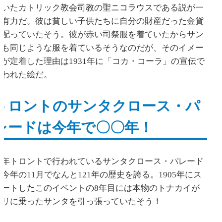
ていたカトリック教会司教の聖ニコラウスである説が一
番有力だ。彼は貧しい子供たちに自分の財産だった金貨
を配っていたそう。彼が赤い司祭服を着ていたからサン
タも同じような服を着ているそうなのだが、そのイメー
ジが定着した理由は1931年に「コカ・コーラ」の宣伝で
使われた絵だ。
トロントのサンタクロース・パ
レードは今年で〇〇年！
毎年トロントで行われているサンタクロース・パレード
は今年の11月でなんと121年の歴史を誇る。1905年にス
タートしたこのイベントの8年目には本物のトナカイが
ソリに乗ったサンタを引っ張っていたそう！