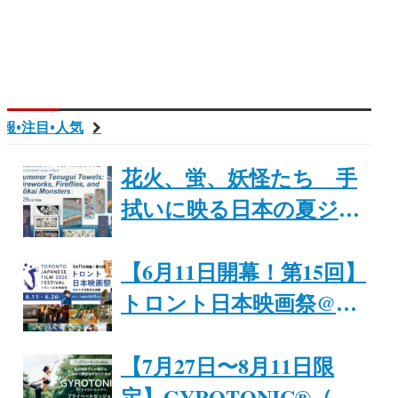
報•注目•人気
花火、蛍、妖怪たち 手
拭いに映る日本の夏ジャ
パンファウ「Summer
Tenugui Towels: Fireworks,
【6月11日開幕！第15回】
Fireflies, and Yōkai
トロント日本映画祭@カ
Monsters」8月29日まで開
ナダ日系文化会館
催｜ジャパンファウンデ
【7月27日〜8月11日限
ーション・トロント
定】GYROTONIC®︎（ジ