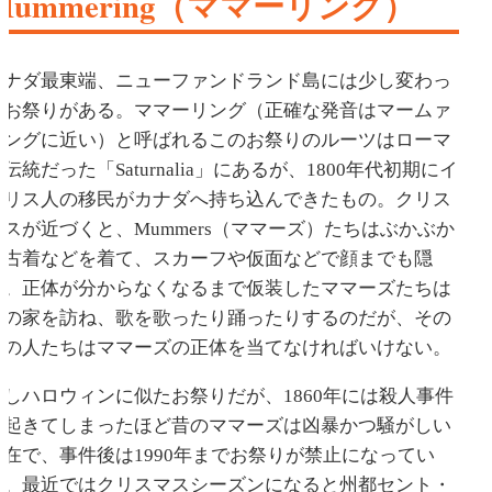
Mummering（ママーリング）
カナダ最東端、ニューファンドランド島には少し変わっ
たお祭りがある。ママーリング（正確な発音はマームァ
リングに近い）と呼ばれるこのお祭りのルーツはローマ
伝統だった「Saturnalia」にあるが、1800年代初期にイ
ギリス人の移民がカナダへ持ち込んできたもの。クリス
マスが近づくと、Mummers（ママーズ）たちはぶかぶか
の古着などを着て、スカーフや仮面などで顔までも隠
す。正体が分からなくなるまで仮装したママーズたちは
人の家を訪ね、歌を歌ったり踊ったりするのだが、その
家の人たちはママーズの正体を当てなければいけない。
少しハロウィンに似たお祭りだが、1860年には殺人事件
が起きてしまったほど昔のママーズは凶暴かつ騒がしい
存在で、事件後は1990年までお祭りが禁止になってい
た。最近ではクリスマスシーズンになると州都セント・