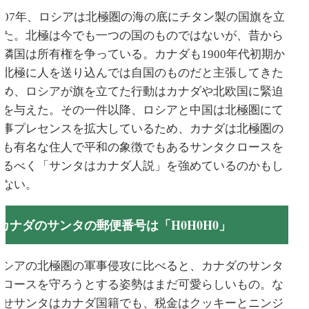
2007年、ロシアは北極圏の海の底にチタン製の国旗を立
てた。北極は今でも一つの国のものではないが、昔から
近隣国は所有権を争っている。カナダも1900年代初期か
ら北極に人を送り込んでは自国のものだと主張してきた
ため、ロシアが旗を立てた行動はカナダや北欧国に緊迫
感を与えた。その一件以降、ロシアと中国は北極圏にて
軍事プレセンスを拡大しているため、カナダは北極圏の
最も有名な住人で平和の象徴でもあるサンタクロースを
守るべく「サンタはカナダ人説」を強めているのかもし
れない。
カナダのサンタの郵便番号は「H0H0H0」
ロシアの北極圏の軍事侵攻に比べると、カナダのサンタ
クロースを守ろうとする姿勢はまだ可愛らしいもの。な
んせサンタはカナダ国籍でも、税金はクッキーとニンジ