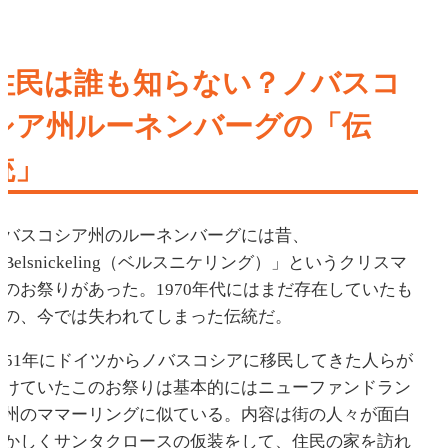
住民は誰も知らない？ノバスコ
シア州ルーネンバーグの「伝
統」
ノバスコシア州のルーネンバーグには昔、
Belsnickeling（ベルスニケリング）」というクリスマ
スのお祭りがあった。1970年代にはまだ存在していたも
のの、今では失われてしまった伝統だ。
1751年にドイツからノバスコシアに移民してきた人らが
続けていたこのお祭りは基本的にはニューファンドラン
ド州のママーリングに似ている。内容は街の人々が面白
おかしくサンタクロースの仮装をして、住民の家を訪れ