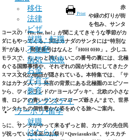
移住
赤
Print
や緑の灯りが街
法律
を包み、サンタ
ビザ
ロースの「Ho, ho, ho!」が聞こえてきそうな季節がカ
就職・転職
ナダにもやってくる。実はカナダのサンタには“特別な
不動産
住所”があり、郵便番号はなんと「H0H 0H0」。少しユ
病気・医療
ーモラスで、ちょっと誇らしいこの番号の裏には、北極
をめぐる国際事情や、それぞれの国が大切にしてきたク
お金
リスマス文化の物語が隠されている。
本特集では、「サ
子育て
ンタはカナダ人？」発言の背景にある北極圏のエピソー
教育
ドから、フィンランドの“ヨールプッキ”、北欧の小さな
ロングステイ
妖精、ロシアの青いサンタ“マローズ爺さん”まで、世界
のサンタたちの個性豊かな姿をめぐる旅へご案内。
ワーホリ•留学
就職
さらに、サンタがやって来るずっと前、カナダの先住民
はたらく
が祝っていた冬至のお祭り“Quviasukvik”、サスカチ