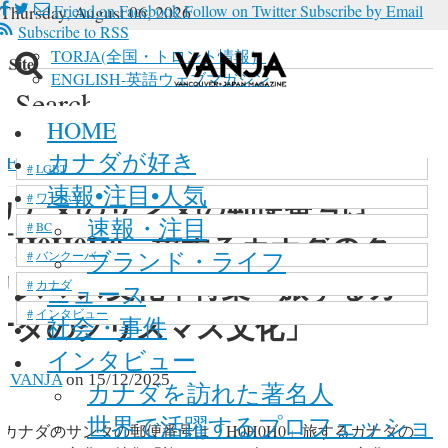
Thursday, August 06, 2026
Friend on Facebook
Follow on Twitter
Subscribe by Email
Subscribe to RSS
TORJA(全国・トロント情報）
n Site
ENGLISH-英語ウェブマガジン
Search
 in site, type your keyword and hit enter
新型コロナウイルス
HOME
マリファナ
カナダが好き
FEATURED
>
カナダのサンタの郵便番号は「H0H
LGBT
速報•注目•人気
カナダのサンタの郵便番号は
ワーホリ
速報・注目
BC
「H0H0H0」旅するカナダのク
ブランド・ライフ
バンクーバー
リスマス文化｜特集「旅するカ
カナダ
ニュース
インタビュー
ナダのクリスマス文化」
社会・事件
インタビュー
y
VANJA
on
15/12/2025
カナダを訪れた著名人
世界で活躍するプロフェッショ