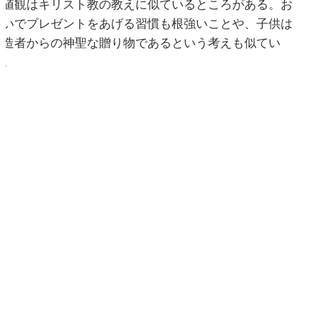
価値観はキリスト教の教えに似ているところがある。お
祝いでプレゼントをあげる習慣も根強いことや、子供は
創造者からの神聖な贈り物であるという考えも似てい
る。