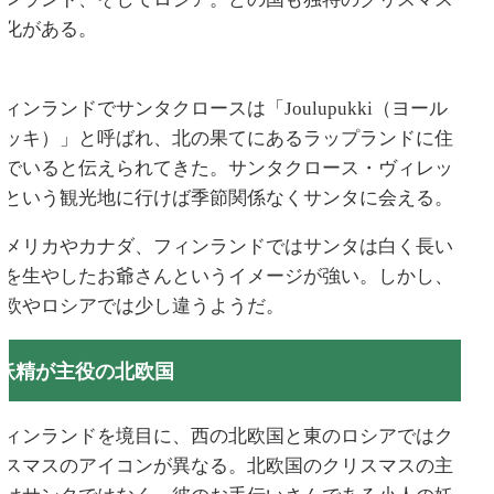
文化がある。
ィンランドでサンタクロースは「Joulupukki（ヨール
プッキ）」と呼ばれ、北の果てにあるラップランドに住
んでいると伝えられてきた。サンタクロース・ヴィレッ
ジという観光地に行けば季節関係なくサンタに会える。
アメリカやカナダ、フィンランドではサンタは白く長い
髭を生やしたお爺さんというイメージが強い。しかし、
北欧やロシアでは少し違うようだ。
妖精が主役の北欧国
フィンランドを境目に、西の北欧国と東のロシアではク
リスマスのアイコンが異なる。北欧国のクリスマスの主