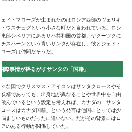
ジェド・マローズが生まれたのはロシア西部のヴェリキ
ィ・ウスチュグという小さな町だと言われている。ロシ
ア東部シベリアにあるサハ共和国の首都、ヤクーツクに
もチスハーンという青いサンタが存在し、彼とジェド・
マローズは仲間だそうだ。
国際事情が揺るがすサンタの「国籍」
色々な国でクリスマス・アイコンはサンタクロースやそ
の妖精であっても、出身地が異なることや世界中を自由
に飛んでいるという設定を考えれば、カナダの「サンタ
クロースはカナダ国籍」という発言は他国にとっては少
し悩ましいものだったに違いない。だがその背景にはロ
シアのある行動が関係していた。