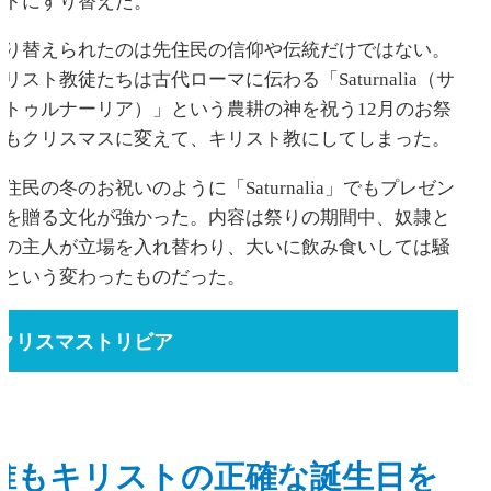
ストにすり替えた。
塗り替えられたのは先住民の信仰や伝統だけではない。
リスト教徒たちは古代ローマに伝わる「Saturnalia（サ
ートゥルナーリア）」という農耕の神を祝う12月のお祭
りもクリスマスに変えて、キリスト教にしてしまった。
住民の冬のお祝いのように「Saturnalia」でもプレゼン
トを贈る文化が強かった。内容は祭りの期間中、奴隷と
その主人が立場を入れ替わり、大いに飲み食いしては騒
ぐという変わったものだった。
クリスマストリビア
誰もキリストの正確な誕生日を