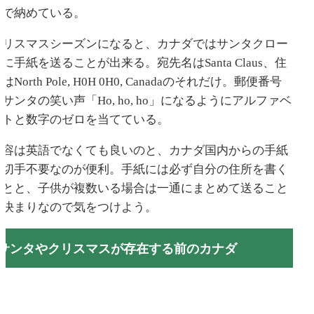
ンで納めている。
クリスマスシーズンになると、カナダではサンタクロー
に手紙を送ることが出来る。宛先名はSanta Claus、住
はNorth Pole, H0H 0H0, Canadaのそれだけ。郵便番号
サンタの笑い声「Ho, ho, ho」になるようにアルファベ
ットと数字のゼロを当てている。
内容は英語でなくても良いのと、カナダ国内からの手紙
は切手不要なのが便利。手紙には必ず自分の住所を書く
ことと、子供が複数いる場合は一通にまとめて送ること
が決まりなので気をつけよう。
サンタやクリスマスが存在する前のカナダ