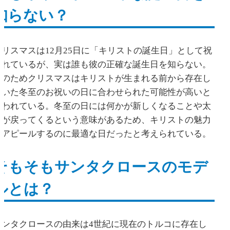
知らない？
クリスマスは12月25日に「キリストの誕生日」として祝
われているが、実は誰も彼の正確な誕生日を知らない。
そのためクリスマスはキリストが生まれる前から存在し
ていた冬至のお祝いの日に合わせられた可能性が高いと
言われている。冬至の日には何かが新しくなることや太
陽が戻ってくるという意味があるため、キリストの魅力
をアピールするのに最適な日だったと考えられている。
そもそもサンタクロースのモデ
ルとは？
サンタクロースの由来は4世紀に現在のトルコに存在し