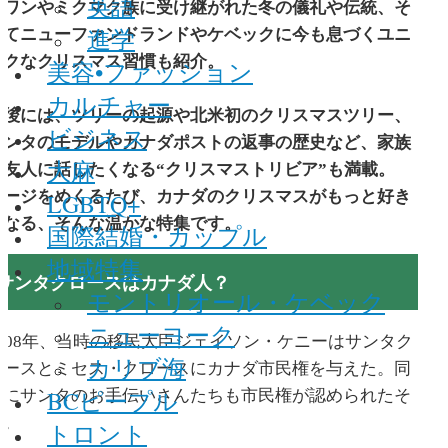
英語
ュワンやミクマク族に受け継がれた冬の儀礼や伝統、そ
進学
してニューファンドランドやケベックに今も息づくユニ
ークなクリスマス習慣も紹介。
美容•ファッション
カルチャー
最後には、ツリーの起源や北米初のクリスマスツリー、
ビジネス
サンタのモデルやカナダポストの返事の歴史など、家族
大麻
や友人に話したくなる“クリスマストリビア”も満載。
ページをめくるたび、カナダのクリスマスがもっと好き
LGBTQ+
になる、そんな温かな特集です。
国際結婚・カップル
地域特集
サンタクロースはカナダ人？
モントリオール・ケベック
ニューヨーク
2008年、当時の移民大臣ジェイソン・ケニーはサンタク
カリブ海
ロースとミセス・クロースにカナダ市民権を与えた。同
BCピープル
時にサンタのお手伝いさんたちも市民権が認められたそ
う。
トロント