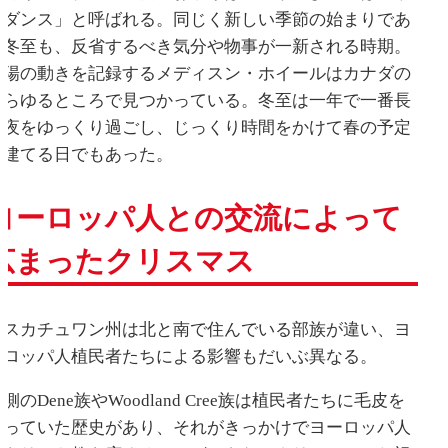
ンダンス」と呼ばれる。同じく新しい季節の始まりであ
る冬至も、反省するべき気分や物事が一新される時期。
太陽の動きを記録するメディスン・ホイールはカナダの
あらゆるところで見つかっている。冬至は一年で一番長
い夜をゆっくり過ごし、じっくり時間をかけて春の予定
を建てる日でもあった。
ヨーロッパ人との交流によって
広まったクリスマス
サスカチュワン州は北と南で住んでいる部族が違い、ヨ
ーロッパ人植民者たちによる影響もだいぶ異なる。
側のDene族やWoodland Cree族は植民者たちに毛皮を
売っていた歴史があり、それがきっかけでヨーロッパ人