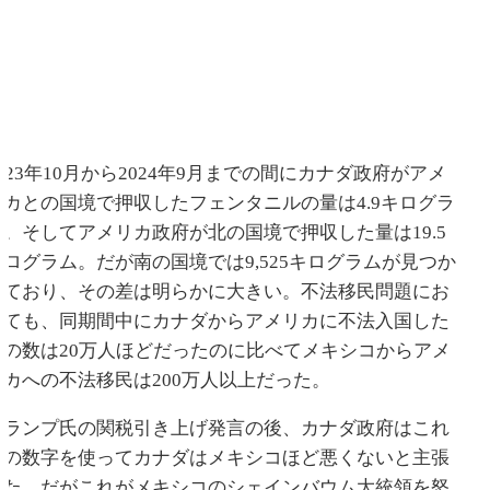
2023年10月から2024年9月までの間にカナダ政府がアメ
リカとの国境で押収したフェンタニルの量は4.9キログラ
ム。そしてアメリカ政府が北の国境で押収した量は19.5
キログラム。だが南の国境では9,525キログラムが見つか
っており、その差は明らかに大きい。不法移民問題にお
いても、同期間中にカナダからアメリカに不法入国した
人の数は20万人ほどだったのに比べてメキシコからアメ
リカへの不法移民は200万人以上だった。
トランプ氏の関税引き上げ発言の後、カナダ政府はこれ
らの数字を使ってカナダはメキシコほど悪くないと主張
した。だがこれがメキシコのシェインバウム大統領を怒