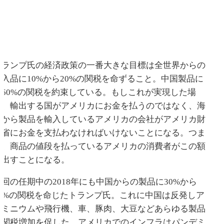
トランプ氏の経済政策の一番大きな目標は全世界からの
輸入品に10%から20%の関税を命ずること。中国製品に
は60%の関税を約束している。もしこれが実現した場
合、輸出する国がアメリカにお金を払うのではなく、海
外から製品を輸入しているアメリカの会社がアメリカ財
務省にお金を支払わなければいけないことになる。つま
り、商品の値段を払っているアメリカの消費者がこの額
を出すことになる。
前回の任期中の2018年にも中国からの製品に30%から
50%の関税を命じたトランプ氏。これに中国は反発しア
ルミニウムや飛行機、車、豚肉、大豆などあらゆる製品
の関税増加を促した。アメリカでのインフラはパンデミ