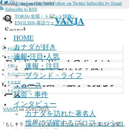
Saturday, August 08, 2026
Friend on Facebook
Follow on Twitter
Subscribe by Email
Subscribe to RSS
TORJA(全国・トロント情報）
n Site
ENGLISH-英語ウェブマガジン
Search
 in site, type your keyword and hit enter
新型コロナウイルス
HOME
マリファナ
カナダが好き
カナダが好き
>
数字シリーズ
>
「もしトラ」が「ま
LGBT
速報•注目•人気
「もしトラ」が「まさトラ」に
ワーホリ
速報・注目
BC
なった今、カナダはどう変わ
ブランド・ライフ
バンクーバー
る？｜第二特集 #数字で見るシ
カナダ
ニュース
インタビュー
リーズ
社会・事件
インタビュー
y
VANJA
on
25/01/2025
カナダを訪れた著名人
世界で活躍するプロフェッショ