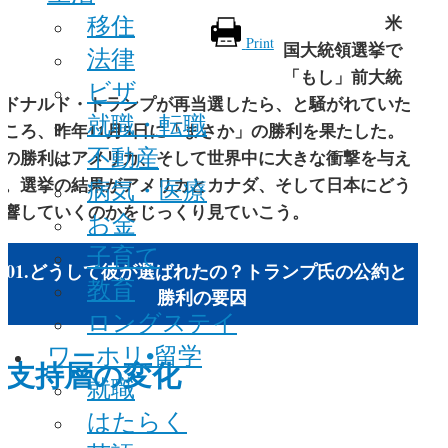
移住
米
Print
国大統領選挙で
法律
「もし」前大統
ビザ
領ドナルド・トランプが再当選したら、と騒がれていた
就職・転職
ところ、昨年11月5日に「まさか」の勝利を果たした。
不動産
彼の勝利はアメリカ、そして世界中に大きな衝撃を与え
病気・医療
た。選挙の結果がアメリカとカナダ、そして日本にどう
影響していくのかをじっくり見ていこう。
お金
子育て
#01.どうして彼が選ばれたの？トランプ氏の公約と
教育
勝利の要因
ロングステイ
ワーホリ•留学
支持層の変化
就職
はたらく