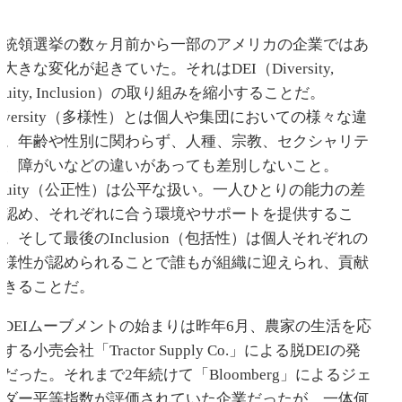
大統領選挙の数ヶ月前から一部のアメリカの企業ではあ
大きな変化が起きていた。それはDEI（Diversity,
quity, Inclusion）の取り組みを縮小することだ。
Diversity（多様性）とは個人や集団においての様々な違
い。年齢や性別に関わらず、人種、宗教、セクシャリテ
ィ、障がいなどの違いがあっても差別しないこと。
Equity（公正性）は公平な扱い。一人ひとりの能力の差
を認め、それぞれに合う環境やサポートを提供するこ
と。そして最後のInclusion（包括性）は個人それぞれの
多様性が認められることで誰もが組織に迎えられ、貢献
できることだ。
脱DEIムーブメントの始まりは昨年6月、農家の生活を応
する小売会社「Tractor Supply Co.」による脱DEIの発
表だった。それまで2年続けて「Bloomberg」によるジェ
ンダー平等指数が評価されていた企業だったが、一体何