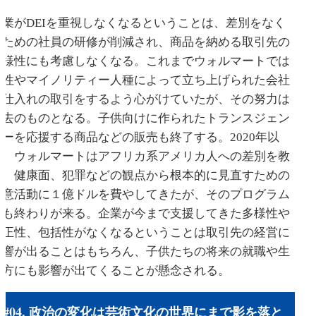
企業がDEIを重視しなくなるということは、差別をなく
すための社員の研修が削減され、商品を納める取引先の
多様性にも考慮しなくなる。これまでウォルマートでは
女性やマイノリティー人種によって立ち上げられた会社
と仕入れの取引をするよう心がけていたが、その努力は
過去のものとなる。子供向けに作られたトランスジェン
ダーを応援する商品などの販売も終了する。2020年以
来、ウォルマートはアフリカ系アメリカ人への差別を教
育、健康面、犯罪などの観点から根本的に見直すための
善意活動に１億ドルを費やしてきたが、そのプログラム
にも終わりが来る。企業が今まで支援してきた多様性や
公正性、包括性がなくなるということは取引先の経営に
影響が出ることはもちろん、子供たちの将来の就職や生
き方にも影響が出てくることが懸念される。
#04. 政治の変化は芸術文化の世界にまで影を落と