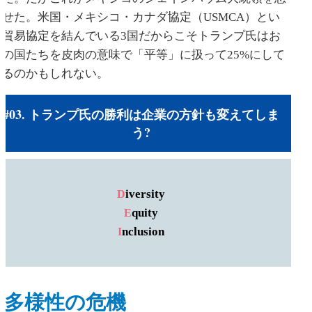
らせた。米国・メキシコ・カナダ協定（USMCA）とい
う貿易協定を結んでいる3国だからこそトランプ氏はお
隣の国たちを皮肉の意味で「平等」に扱って25%にして
いるのかもしれない。
#03. トランプ氏の勝利は企業の方針も変えてしま
う?
iversity
D
quity
E
nclusion
I
多様性の危機