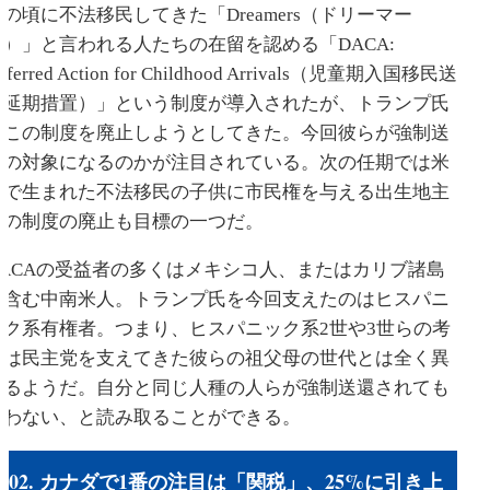
供の頃に不法移民してきた「Dreamers（ドリーマー
ズ）」と言われる人たちの在留を認める「DACA:
eferred Action for Childhood Arrivals（児童期入国移民送
還延期措置）」という制度が導入されたが、トランプ氏
はこの制度を廃止しようとしてきた。今回彼らが強制送
還の対象になるのかが注目されている。次の任期では米
国で生まれた不法移民の子供に市民権を与える出生地主
義の制度の廃止も目標の一つだ。
DACAの受益者の多くはメキシコ人、またはカリブ諸島
を含む中南米人。トランプ氏を今回支えたのはヒスパニ
ック系有権者。つまり、ヒスパニック系2世や3世らの考
えは民主党を支えてきた彼らの祖父母の世代とは全く異
なるようだ。自分と同じ人種の人らが強制送還されても
構わない、と読み取ることができる。
#02. カナダで1番の注目は「関税」、25%に引き上