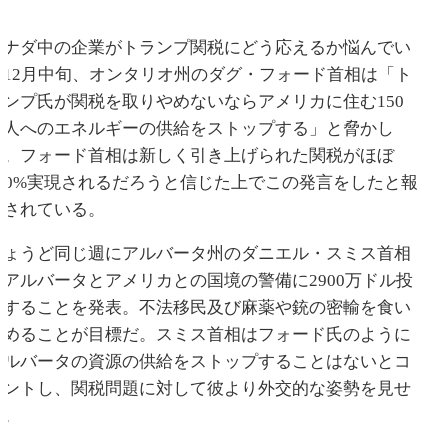
カナダ中の企業がトランプ関税にどう応えるか悩んでい
た12月中旬、オンタリオ州のダグ・フォード首相は「ト
ランプ氏が関税を取りやめないならアメリカに住む150
万人へのエネルギーの供給をストップする」と脅かし
た。フォード首相は新しく引き上げられた関税がほぼ
100%実現されるだろうと信じた上でこの発言をしたと報
道されている。
ちょうど同じ週にアルバータ州のダニエル・スミス首相
はアルバータとアメリカとの国境の警備に2900万ドル投
資することを発表。不法移民及び麻薬や銃の密輸を食い
止めることが目標だ。スミス首相はフォード氏のように
アルバータの資源の供給をストップすることはないとコ
メントし、関税問題に対して彼より外交的な姿勢を見せ
た。