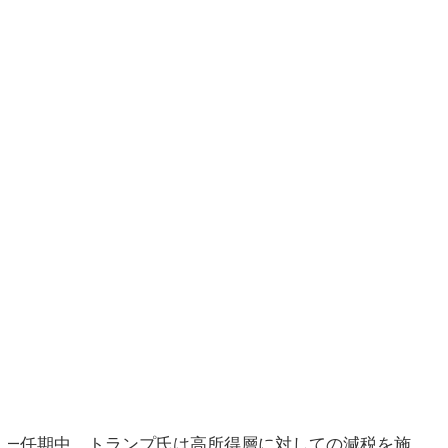
第一任期中、トランプ氏は高所得層に対しての減税を施