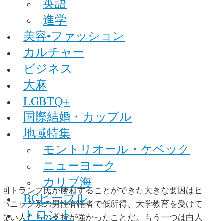
英語
進学
美容•ファッション
カルチャー
ビジネス
大麻
LGBTQ+
国際結婚・カップル
地域特集
モントリオール・ケベック
ニューヨーク
カリブ海
今回トランプ氏が勝利することができた大きな要因はヒ
BCピープル
スパニック系の男性有権者で低所得、大学教育を受けて
トロント
いない人たちの支持が強かったことだ。もう一つは白人