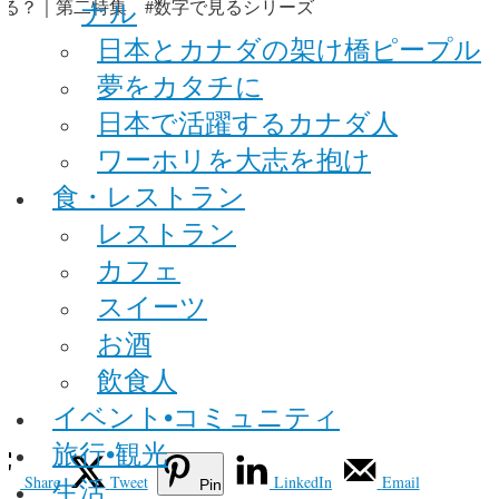
ナル
日本とカナダの架け橋ピープル
夢をカタチに
日本で活躍するカナダ人
ワーホリを大志を抱け
食・レストラン
レストラン
カフェ
スイーツ
お酒
飲食人
イベント•コミュニティ
旅行•観光
Share
Tweet
LinkedIn
Email
生活
Pin