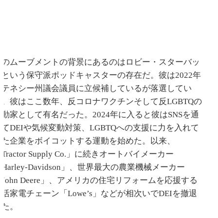
このムーブメントの背景にあるのはロビー・スターバッ
クという保守派ポッドキャスターの存在だ。彼は2022年
にテネシー州議会議員に立候補しているが落選してい
る。彼はここ数年、反コロナワクチンそして反LGBTQの
活動家として有名だった。2024年に入ると彼はSNSを通
じてDEIや気候変動対策、LGBTQへの支援に力を入れて
いた企業をボイコットする運動を始めた。以来、
Tractor Supply Co.」に続きオートバイメーカー
Harley-Davidson」、世界最大の農業機械メーカー
John Deere」、アメリカの住宅リフォームを応援する
生活家電チェーン「Lowe’s」などが相次いでDEIを撤退
した。