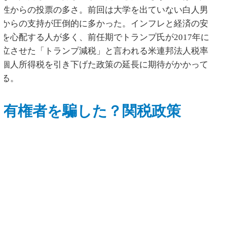
女性からの投票の多さ。前回は大学を出ていない白人男
性からの支持が圧倒的に多かった。インフレと経済の安
定を心配する人が多く、前任期でトランプ氏が2017年に
成立させた「トランプ減税」と言われる米連邦法人税率
と個人所得税を引き下げた政策の延長に期待がかかって
いる。
有権者を騙した？関税政策