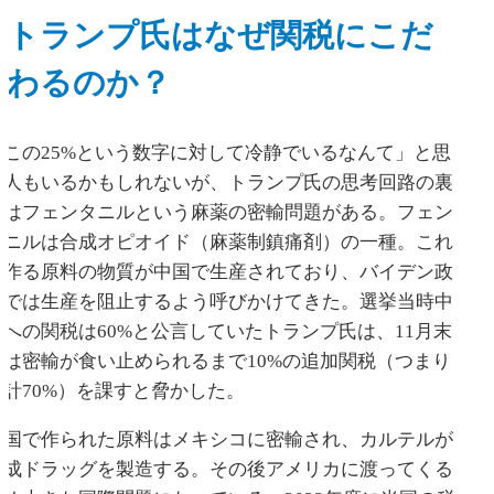
トランプ氏はなぜ関税にこだ
わるのか？
「この25%という数字に対して冷静でいるなんて」と思
う人もいるかもしれないが、トランプ氏の思考回路の裏
にはフェンタニルという麻薬の密輸問題がある。フェン
タニルは合成オピオイド（麻薬制鎮痛剤）の一種。これ
を作る原料の物質が中国で生産されており、バイデン政
権では生産を阻止するよう呼びかけてきた。選挙当時中
国への関税は60%と公言していたトランプ氏は、11月末
には密輸が食い止められるまで10%の追加関税（つまり
合計70%）を課すと脅かした。
中国で作られた原料はメキシコに密輸され、カルテルが
合成ドラッグを製造する。その後アメリカに渡ってくる