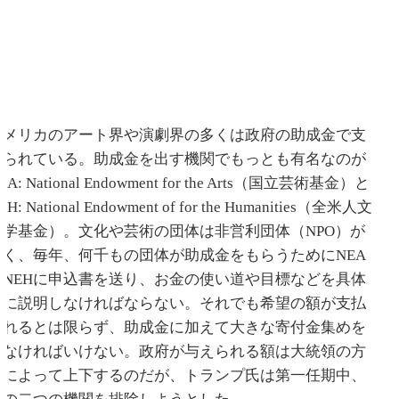
アメリカのアート界や演劇界の多くは政府の助成金で支
えられている。助成金を出す機関でもっとも有名なのが
EA: National Endowment for the Arts（国立芸術基金）と
EH: National Endowment of for the Humanities（全米人文
科学基金）。文化や芸術の団体は非営利団体（NPO）が
多く、毎年、何千もの団体が助成金をもらうためにNEA
やNEHに申込書を送り、お金の使い道や目標などを具体
的に説明しなければならない。それでも希望の額が支払
われるとは限らず、助成金に加えて大きな寄付金集めを
しなければいけない。政府が与えられる額は大統領の方
針によって上下するのだが、トランプ氏は第一任期中、